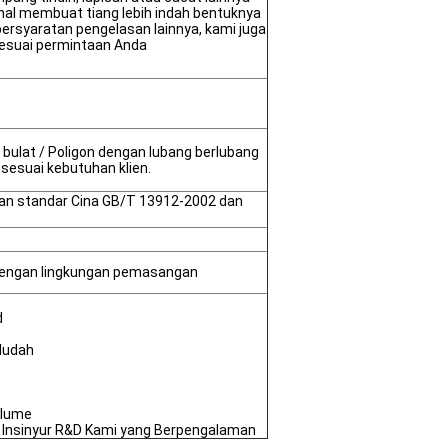
nal membuat tiang lebih indah bentuknya
rsyaratan pengelasan lainnya, kami juga
esuai permintaan Anda
 bulat / Poligon dengan lubang berlubang
 sesuai kebutuhan klien.
gan standar Cina GB/T 13912-2002 dan
i dengan lingkungan pemasangan
d
Mudah
olume
h Insinyur R&D Kami yang Berpengalaman