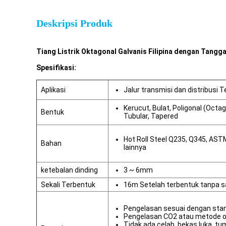
Deskripsi Produk
Tiang Listrik Oktagonal Galvanis Filipina dengan Tangga
Spesifikasi:
Aplikasi
Jalur transmisi dan distribusi T
Kerucut, Bulat, Poligonal (Octa
Bentuk
Tubular, Tapered
Hot Roll Steel Q235, Q345, AST
Bahan
lainnya
ketebalan dinding
3 ~ 6mm
Sekali Terbentuk
16m Setelah terbentuk tanpa
Pengelasan sesuai dengan stan
Pengelasan CO2 atau metode 
Tidak ada celah, bekas luka, tu