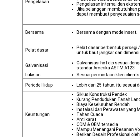
Pengelasan
Pengelasan internal dan ekster
Jika pelanggan membutuhkan pe
dapat membuat penyesuaian s
Bersama
Bersama dengan mode insert.
Pelat dasar berbentuk persegi /
Pelat dasar
untuk baut jangkar dan dimensi
Galvanisasi hot dip sesuai den
Galvanisasi
standar Amerika ASTM A123.
Lukisan
Sesuai permintaan klien clients
Periode Hidup
Lebih dari 25 tahun, itu sesua
Siklus Konstruksi Pendek
Kurang Pendudukan Tanah Lan
Biaya Keseluruhan Rendah
Instalasi dan Perawatan yang 
Keuntungan
Tahan Cuaca
Anti karat
ODM & OEM tersedia
Mampu Menangani Pesanan V
Berikan Desain Profesional ole