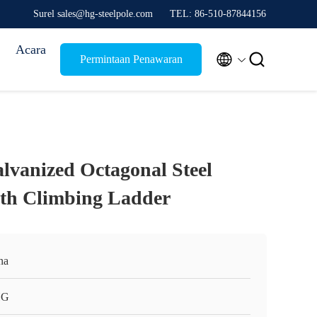
Surel sales@hg-steelpole.com
TEL: 86-510-87844156
Acara


Permintaan Penawaran
alvanized Octagonal Steel
ith Climbing Ladder
na
HG