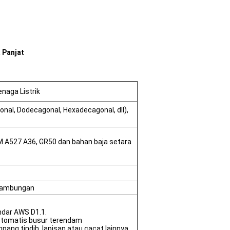
 Panjat
enaga Listrik
gonal, Dodecagonal, Hexadecagonal, dll),
M A527 A36, GR50 dan bahan baja setara
 sambungan
dar AWS D1.1.
otomatis busur terendam
mpang tindih, lapisan atau cacat lainnya