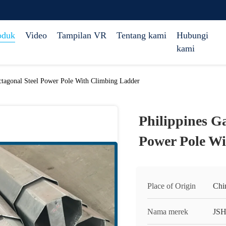
oduk
Video
Tampilan VR
Tentang kami
Hubungi
kami
ctagonal Steel Power Pole With Climbing Ladder
Philippines G
Power Pole W
Place of Origin
Chi
Nama merek
JS