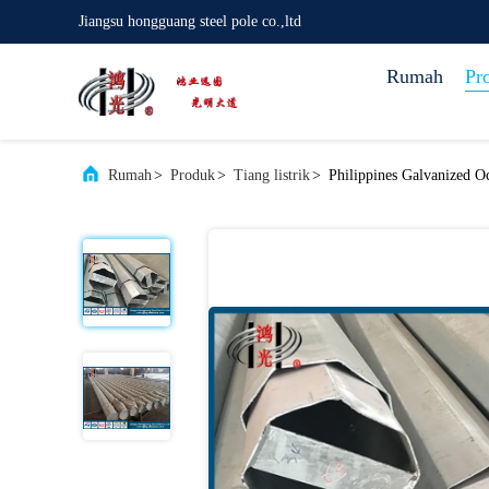
Jiangsu hongguang steel pole co.,ltd
Rumah
Pr
Rumah
>
Produk
>
Tiang listrik
>
Philippines Galvanized O