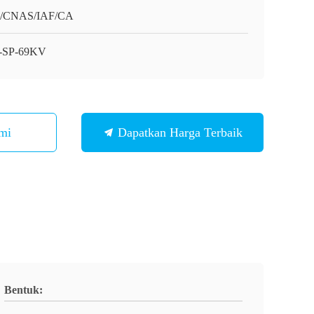
O/CNAS/IAF/CA
-SP-69KV
mi
Dapatkan Harga Terbaik
Bentuk: