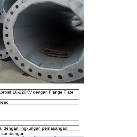
 Korosif 10-220KV dengan Flange Plate
rhead
suai dengan lingkungan pemasangan
pa sambungan