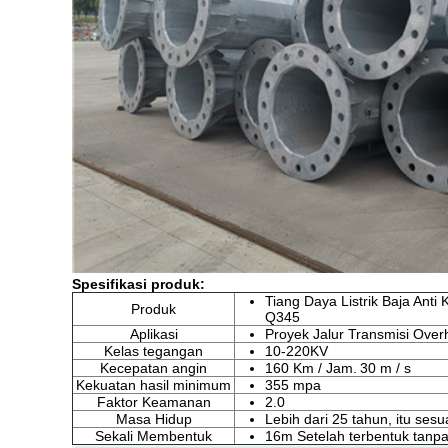
Spesifikasi produk:
Tiang Daya Listrik Baja Anti
Produk
Q345
Aplikasi
Proyek Jalur Transmisi Ove
Kelas tegangan
10-220KV
Kecepatan angin
160 Km / Jam.
30 m / s
Kekuatan hasil minimum
355 mpa
Faktor Keamanan
2.0
Masa Hidup
Lebih dari 25 tahun, itu se
Sekali Membentuk
16m Setelah terbentuk tan