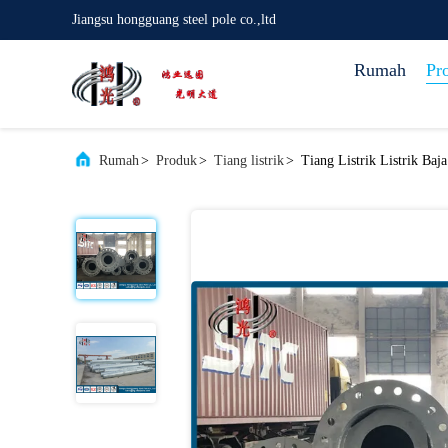
Jiangsu hongguang steel pole co.,ltd
Rumah
Pr
Rumah
>
Produk
>
Tiang listrik
>
Tiang Listrik Listrik Ba