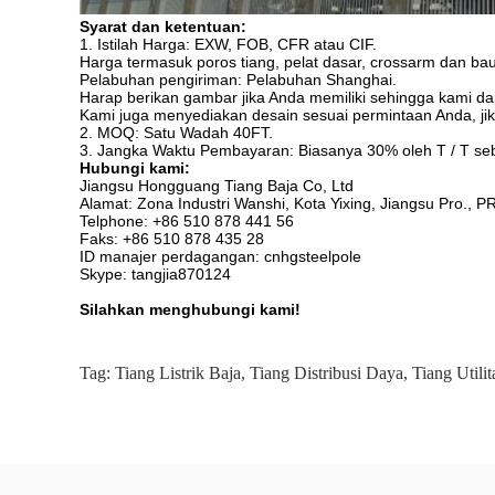
Syarat dan ketentuan:
1. Istilah Harga: EXW, FOB, CFR atau CIF.
Harga termasuk poros tiang, pelat dasar, crossarm dan bau
Pelabuhan pengiriman: Pelabuhan Shanghai.
Harap berikan gambar jika Anda memiliki sehingga kami d
Kami juga menyediakan desain sesuai permintaan Anda, jik
2. MOQ: Satu Wadah 40FT.
3. Jangka Waktu Pembayaran: Biasanya 30% oleh T / T seba
Hubungi kami:
Jiangsu Hongguang Tiang Baja Co, Ltd
Alamat: Zona Industri Wanshi, Kota Yixing, Jiangsu Pro., 
Telphone: +86 510 878 441 56
Faks: +86 510 878 435 28
ID manajer perdagangan: cnhgsteelpole
Skype: tangjia870124
Silahkan menghubungi kami!
Tag:
Tiang Listrik Baja
,
Tiang Distribusi Daya
,
Tiang Utilit