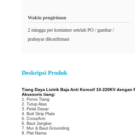
Waktu pengiriman
2 minggu per kontainer setelah PO / gambar /
prabayar dikonfirmasi
Deskripsi Produk
Tiang Daya Listrik Baja Anti Korosif 10-220KV dengan 
Aksesoris tiang:
1. Poros Tiang
2. Tutup Atas
3. Pelat Dasar
4. Butt Strip Plate
5. CrossArm
6. Baut Jangkar
7. Mur & Baut Grounding
8. Plat Nama