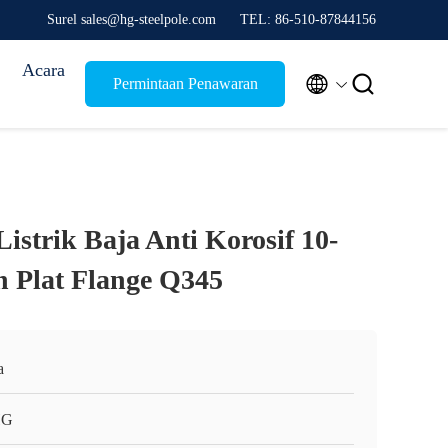
Surel sales@hg-steelpole.com
TEL: 86-510-87844156
Acara


Permintaan Penawaran
Listrik Baja Anti Korosif 10-
 Plat Flange Q345
a
HG