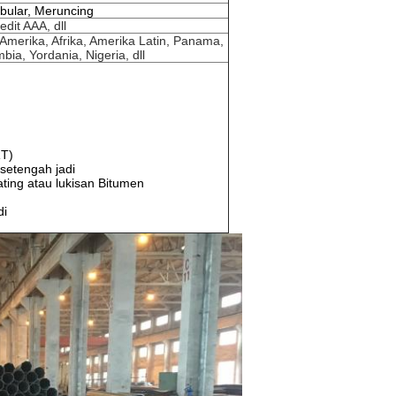
ubular, Meruncing
dit AAA, dll
, Amerika, Afrika, Amerika Latin, Panama,
ia, Yordania, Nigeria, dll
RT)
setengah jadi
ting atau lukisan Bitumen
di