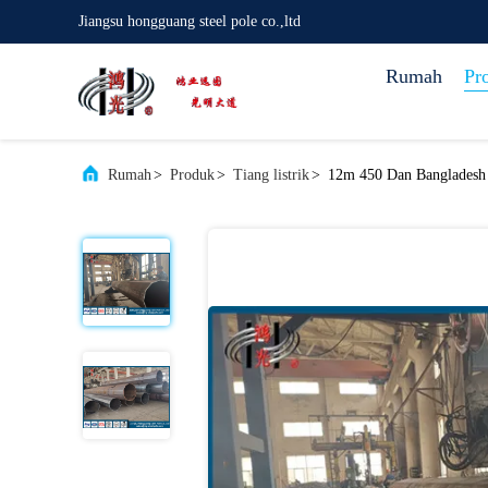
Jiangsu hongguang steel pole co.,ltd
Rumah
Pr
Rumah
>
Produk
>
Tiang listrik
>
12m 450 Dan Bangladesh T