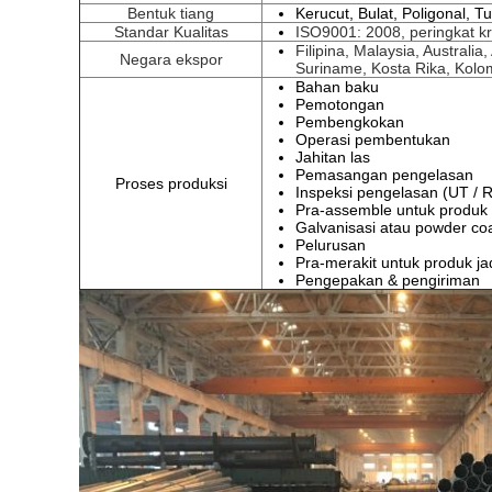
Bentuk tiang
Kerucut, Bulat, Poligonal, T
Standar Kualitas
ISO9001: 2008, peringkat kre
Filipina, Malaysia, Australia
Negara ekspor
Suriname, Kosta Rika, Kolomb
Bahan baku
Pemotongan
Pembengkokan
Operasi pembentukan
Jahitan las
Pemasangan pengelasan
Proses produksi
Inspeksi pengelasan (UT / 
Pra-assemble untuk produk 
Galvanisasi atau powder coa
Pelurusan
Pra-merakit untuk produk ja
Pengepakan & pengiriman