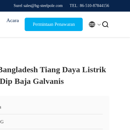
Surel sales@hg-steelpole.com
TEL: 86-510-87844156
Acara


Permintaan Penawaran
angladesh Tiang Daya Listrik
 Dip Baja Galvanis
a
HG