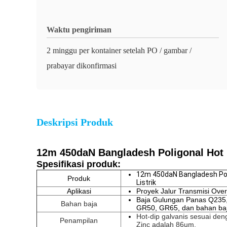
Waktu pengiriman
2 minggu per kontainer setelah PO / gambar /
prabayar dikonfirmasi
Deskripsi Produk
12m 450daN Bangladesh Poligonal Hot D
Spesifikasi produk:
12m 450daN Bangladesh Poli
Produk
Listrik
Aplikasi
Proyek Jalur Transmisi Ove
Baja Gulungan Panas Q235
Bahan baja
GR50, GR65, dan bahan baj
Hot-dip galvanis sesuai de
Penampilan
Zinc adalah 86um.