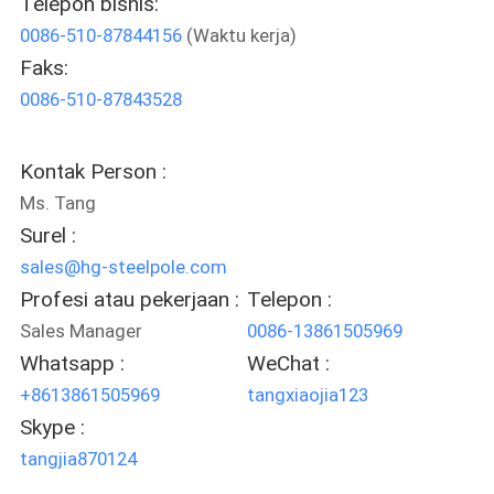
Telepon bisnis:
0086-510-87844156
(Waktu kerja)
TUR
Faks:
PABRIK
0086-510-87843528
KONTROL
Kontak Person :
KUALITAS
Ms. Tang
Surel :
HUBUNGI
sales@hg-steelpole.com
KAMI
Profesi atau pekerjaan :
Telepon :
Sales Manager
0086-13861505969
Whatsapp :
WeChat :
BERITA
+8613861505969
tangxiaojia123
Skype :
PERMINTAAN
tangjia870124
PENAWARAN