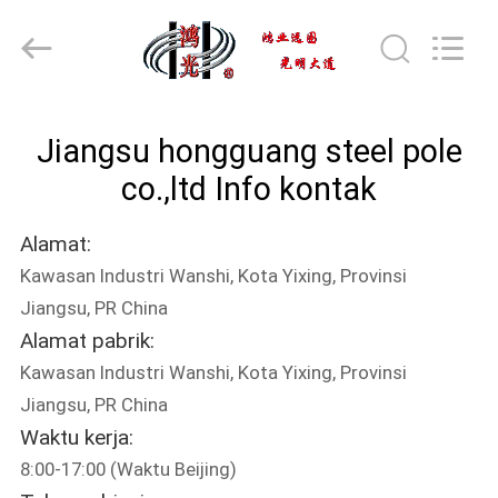
Jiangsu
hongguang
steel
pole
co.,ltd.
All
Rights
Reserved.
RUMAH
Jiangsu hongguang steel pole
PRODUK
co.,ltd Info kontak
Alamat:
VIDEO
Kawasan Industri Wanshi, Kota Yixing, Provinsi
Jiangsu, PR China
TAMPILAN
Alamat pabrik:
VR
Kawasan Industri Wanshi, Kota Yixing, Provinsi
Jiangsu, PR China
TENTANG
Waktu kerja:
8:00-17:00 (Waktu Beijing)
KAMI