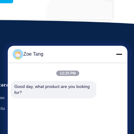
Zoe Tang
12:25 PM
cara
Good day, what product are you looking 
Permintaan Penawaran
for?
sus
TEL: 86-510-87844156
ita
Fax: 86-510-87843528



