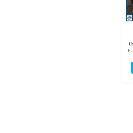
Ho
Fl