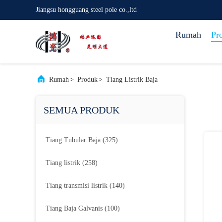
Jiangsu hongguang steel pole co.,ltd
Rumah
Pr
Rumah
>
Produk
>
Tiang Listrik Baja
SEMUA PRODUK
Tiang Tubular Baja
(325)
Tiang listrik
(258)
Tiang transmisi listrik
(140)
Tiang Baja Galvanis
(100)