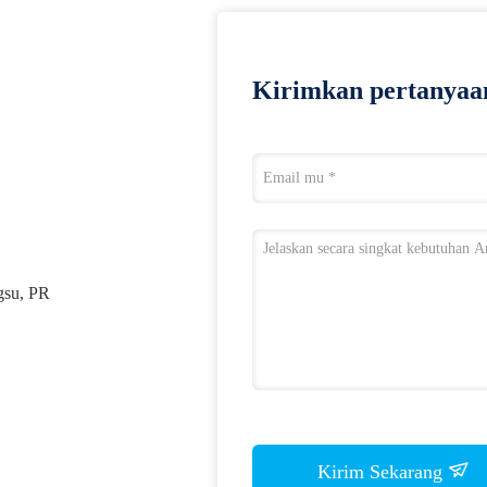
Kirimkan pertanyaa
gsu, PR
Kirim Sekarang