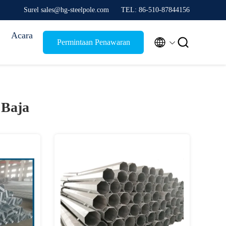
Surel sales@hg-steelpole.com
TEL: 86-510-87844156
Acara


Permintaan Penawaran
 Baja