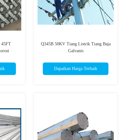
v 45FT
Q345B 50KV Tiang Listrik Tiang Baja
orosi
Galvanis
aik
Dapatkan Harga Terbaik