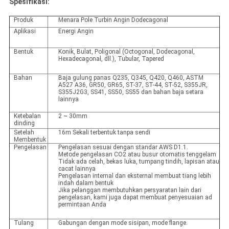
Spesifikasi:
Produk
Menara Pole Turbin Angin Dodecagonal
Aplikasi
Energi Angin
Bentuk
Konik, Bulat, Poligonal (Octogonal, Dodecagonal,
Hexadecagonal, dll.), Tubular, Tapered
Bahan
Baja gulung panas Q235, Q345, Q420, Q460, ASTM
A527 A36, GR50, GR65, ST-37, ST-44, ST-52, S355JR,
S355J2G3, SS41, SS50, SS55 dan bahan baja setara
lainnya
Ketebalan
2 ~ 30mm
dinding
Setelah
16m Sekali terbentuk tanpa sendi
Membentuk
Pengelasan
Pengelasan sesuai dengan standar AWS D1.1.
Metode pengelasan CO2 atau busur otomatis tenggelam
Tidak ada celah, bekas luka, tumpang tindih, lapisan atau
cacat lainnya
Pengelasan internal dan eksternal membuat tiang lebih
indah dalam bentuk
Jika pelanggan membutuhkan persyaratan lain dari
pengelasan, kami juga dapat membuat penyesuaian ad
permintaan Anda
Tulang
Gabungan dengan mode sisipan, mode flange.