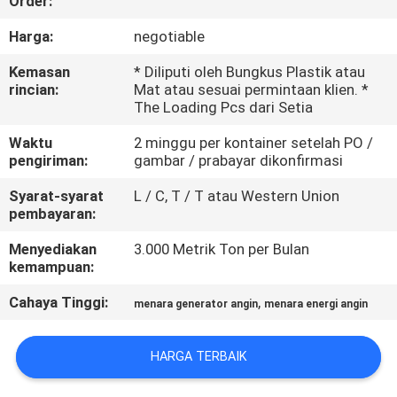
Order:
TUR
Harga:
negotiable
PABRIK
Kemasan
* Diliputi oleh Bungkus Plastik atau
rincian:
Mat atau sesuai permintaan klien. *
The Loading Pcs dari Setia
KONTROL
Waktu
2 minggu per kontainer setelah PO /
KUALITAS
pengiriman:
gambar / prabayar dikonfirmasi
Syarat-syarat
L / C, T / T atau Western Union
HUBUNGI
pembayaran:
KAMI
Menyediakan
3.000 Metrik Ton per Bulan
kemampuan:
BERITA
Cahaya Tinggi:
,
menara generator angin
menara energi angin
PERMINTAAN
HARGA TERBAIK
PENAWARAN