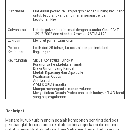
Plat dasar
Plat dasar persegi/bulat/poligon dengan lubang berlubang
untuk baut jangkar dan dimensi sesuai dengan
kebutuhan klien.
Galvanisasi
Hot dip galvanisasi sesuai dengan standar Cina GB/T
13912-2002 dan standar Amerika ASTM A123.
Lukisan
Menurut permintaan klien
Periode
Lebih dari 25 tahun, itu sesuai dengan instalasi
Kehidupan
lingkungan
Keuntungan
Siklus Konstruksi Singkat
Kurangnya Pendudukan Tanah
Biaya Umum yang Rendah
Mudah Dipasang dan Diperbaiki
Ketahanan Cuaca
Anti korosi
ODM & OEM tersedia
Mampu menangani pesanan volume
Menyediakan Desain Profesional oleh Insinyur R & D kami
yang berpengalaman
Deskripsi
Menara kutub turbin angin adalah komponen penting dari set
pembangkit tenaga angin. kutub turbin angin kami dirancang
untuk menjadi kutub tabung baja.Sebagian besar turbin angin