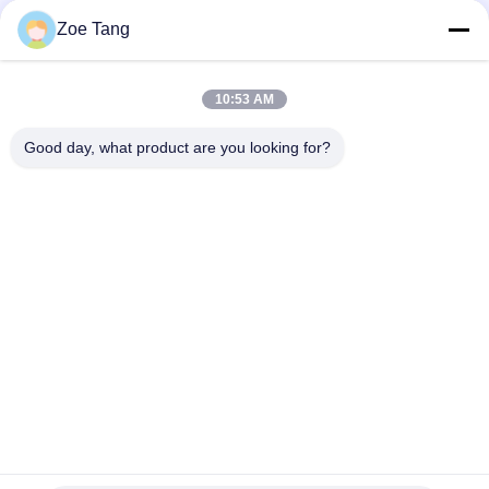
dengan Lapisan Serbuk
Zoe Tang
50KW Horizontal Axis Direct Drive Wind Energy Tower
Generator Powder Coated
10:53 AM
Tiang Hidrolik Baja Horizontal Axis Wind Turbine Pole Tower
20m Q235 HDG
Good day, what product are you looking for?
Bad Request
Semua
Tiang Tubular Baja
Tiang Listrik
Tiang Transmisi 
Tiang Baja Galvanis
Listrik
Struktur Baja 
Tiang Listrik Baja
Substation
Menara 
Tiang Baja Utilitas
Telekomunikasi