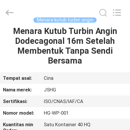
Jiangsu
hongguang
steel
pole
co.,ltd.
Menara kutub turbin angin
All
Rights
Reserved.
Menara Kutub Turbin Angin
RUMAH
Dodecagonal 16m Setelah
PRODUK
Membentuk Tanpa Sendi
Bersama
VIDEO
Tempat asal:
Cina
TAMPILAN
Nama merek:
JSHG
VR
Sertifikasi:
ISO/CNAS/IAF/CA
TENTANG
Nomor model:
HG-WP-001
KAMI
Kuantitas min
Satu Kontainer 40 HQ