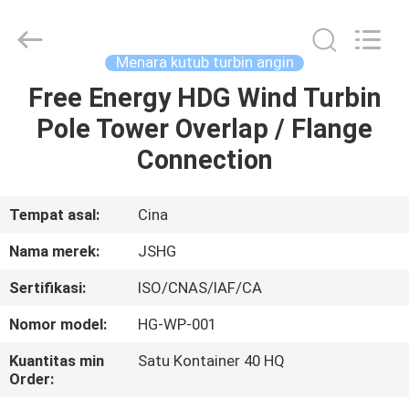
Jiangsu
hongguang
steel
pole
co.,ltd.
Menara kutub turbin angin
All
Rights
Reserved.
Free Energy HDG Wind Turbin
RUMAH
Pole Tower Overlap / Flange
PRODUK
Connection
VIDEO
Tempat asal:
Cina
Nama merek:
JSHG
TAMPILAN
Sertifikasi:
ISO/CNAS/IAF/CA
VR
Nomor model:
HG-WP-001
TENTANG
Kuantitas min
Satu Kontainer 40 HQ
Order:
KAMI