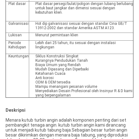
Plat dasar
Plat dasar persegi/bulat/poligon dengan lubang berlubang
untuk baut jangkar dan dimensi sesuai dengan
kebutuhan klien.
Galvanisasi
Hot dip galvanisasi sesuai dengan standar Cina GB/T
13912-2002 dan standar Amerika ASTM A123.
Lukisan
Menurut permintaan klien
Periode
Lebih dari 25 tahun, itu sesuai dengan instalasi
Kehidupan
lingkungan
Keuntungan
Siklus Konstruksi Singkat
Kurangnya Pendudukan Tanah
Biaya Umum yang Rendah
Mudah Dipasang dan Diperbaiki
Ketahanan Cuaca
Anti korosi
ODM & OEM tersedia
Mampu menangani pesanan volume
Menyediakan Desain Profesional oleh Insinyur R & D kami
yang berpengalaman
Deskripsi
Menara kutub turbin angin adalah komponen penting dari set
pembangkit tenaga angin. kutub turbin angin kami dirancang
untuk menjadi kutub tabung baja.Sebagian besar turbin angin
besar dikirimkan dengan menara baja tabung, yang diproduksi