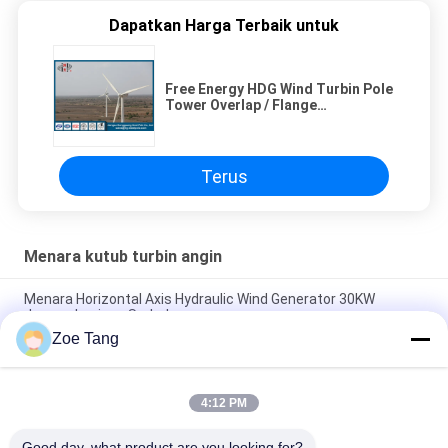
Dapatkan Harga Terbaik untuk
Free Energy HDG Wind Turbin Pole
Tower Overlap / Flange
Connection
Terus
Menara kutub turbin angin
Menara Horizontal Axis Hydraulic Wind Generator 30KW
dengan Lapisan Serbuk
Zoe Tang
50KW Horizontal Axis Direct Drive Wind Energy Tower
Generator Powder Coated
4:12 PM
Tiang Hidrolik Baja Horizontal Axis Wind Turbine Pole Tower
20m Q235 HDG
Good day, what product are you looking for?