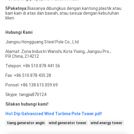
5Paketnya:
Biasanya dibungkus dengan kantong plastik atau
kain kain di atas dan bawah, atau sesuai dengan kebutuhan
klien.
Hubungi Kami
Jiangsu Hongguang Steel Pole Co., Ltd.
Alamat: Zona Industri Wanshi, Kota Yixing, Jiangsu Pro.,
P.R.China, 214212
Telepon: +86 510 878 441 56
Fax: +86 510 878 435 28
Ponsel: +86 138 615 059 69
Skype: tangjia870124
Silakan hubungi kami!
Hot Dip Galvanized Wind Turbine Pole Tower.pdf
tiang generator angin
wind generator tower
wind energy tower