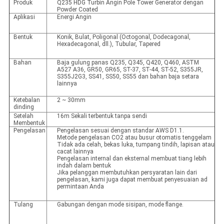
Produk
Q235 HDG Turbin Angin Pole Tower Generator dengan
Powder Coated
Aplikasi
Energi Angin
Bentuk
Konik, Bulat, Poligonal (Octogonal, Dodecagonal,
Hexadecagonal, dll.), Tubular, Tapered
Bahan
Baja gulung panas Q235, Q345, Q420, Q460, ASTM
A527 A36, GR50, GR65, ST-37, ST-44, ST-52, S355JR,
S355J2G3, SS41, SS50, SS55 dan bahan baja setara
lainnya
Ketebalan
2 ~ 30mm
dinding
Setelah
16m Sekali terbentuk tanpa sendi
Membentuk
Pengelasan
Pengelasan sesuai dengan standar AWS D1.1.
Metode pengelasan CO2 atau busur otomatis tenggelam
Tidak ada celah, bekas luka, tumpang tindih, lapisan atau
cacat lainnya
Pengelasan internal dan eksternal membuat tiang lebih
indah dalam bentuk
Jika pelanggan membutuhkan persyaratan lain dari
pengelasan, kami juga dapat membuat penyesuaian ad
permintaan Anda
Tulang
Gabungan dengan mode sisipan, mode flange.