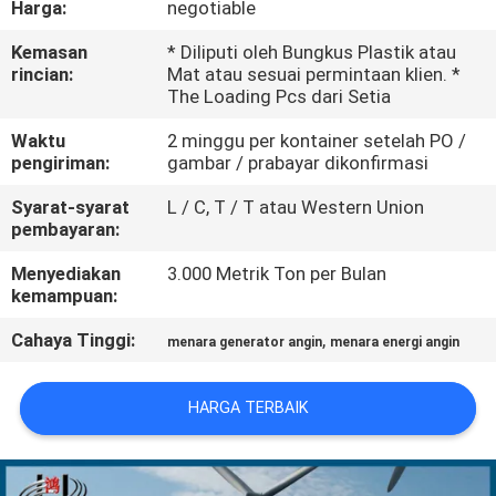
Harga:
negotiable
TUR
Kemasan
* Diliputi oleh Bungkus Plastik atau
rincian:
Mat atau sesuai permintaan klien. *
PABRIK
The Loading Pcs dari Setia
Waktu
2 minggu per kontainer setelah PO /
KONTROL
pengiriman:
gambar / prabayar dikonfirmasi
KUALITAS
Syarat-syarat
L / C, T / T atau Western Union
pembayaran:
HUBUNGI
Menyediakan
3.000 Metrik Ton per Bulan
kemampuan:
KAMI
Cahaya Tinggi:
,
menara generator angin
menara energi angin
BERITA
HARGA TERBAIK
PERMINTAAN
PENAWARAN