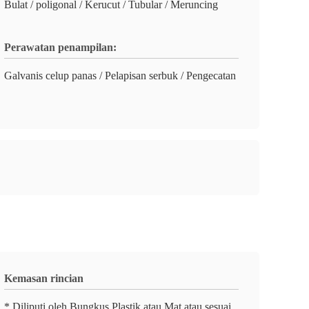
Bulat / poligonal / Kerucut / Tubular / Meruncing
Perawatan penampilan:
Galvanis celup panas / Pelapisan serbuk / Pengecatan
Kemasan rincian
* Diliputi oleh Bungkus Plastik atau Mat atau sesuai