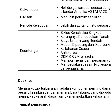
Hot dip galvanisasi sesuai den
Galvanisasi
standar Amerika ASTM A123.
Lukisan
Menurut permintaan klien
Periode Kehidupan
Lebih dari 25 tahun, itu sesuai 
Siklus Konstruksi Singkat
Kurangnya Pendudukan Tanah
Biaya Umum yang Rendah
Mudah Dipasang dan Diperbaiki
Ketahanan Cuaca
Keuntungan
Anti korosi
ODM & OEM tersedia
Mampu menangani pesanan vo
Menyediakan Desain Profesional
berpengalaman
Deskripsi
Menara kutub turbin angin adalah komponen penting dari s
besar dikirimkan dengan menara baja tabung, yang diprod
meningkat ke arah dasar) untuk meningkatkan kekuatan 
Tempat pemasangan: