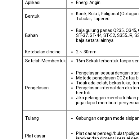
Aplikasi
Energi Angin
Konik, Bulat, Poligonal (Octogon
Bentuk
Tubular, Tapered
Baja gulung panas Q235, Q345,
Bahan
ST-37, ST-44, ST-52, S355JR, 
baja setara lainnya
Ketebalan dinding
2 ~ 30mm
Setelah Membentuk
16m Sekali terbentuk tanpa sen
Pengelasan sesuai dengan stan
Metode pengelasan CO2 atau b
Tidak ada celah, bekas luka, tu
Pengelasan
Pengelasan internal dan ekster
bentuk
Jika pelanggan membutuhkan pe
juga dapat membuat penyesuai
Tulang
Gabungan dengan mode sisipan,
Plat dasar persegi/bulat/polig
Plat dasar
jangkar dan dimensi sesuai den