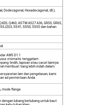
al, Dodecagonal, Hexadecagonal, dll.),
 Q420, Q460, ASTM A527 A36, GR50, GR65,
S355J2G3, SS41, SS50, SS55 dan bahan
di
dar AWS D1.1.
usur otomatis tenggelam
mpang tindih, lapisan atau cacat lainnya
nal membuat tiang lebih indah dalam
rsyaratan lain dari pengelasan, kami
an ad permintaan Anda
 mode flange.
on dengan lubang berlubang untuk baut
gan kebutuhan klien.