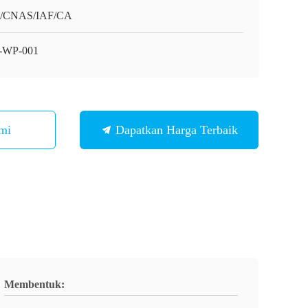
O/CNAS/IAF/CA
-WP-001
mi
Dapatkan Harga Terbaik
Membentuk: