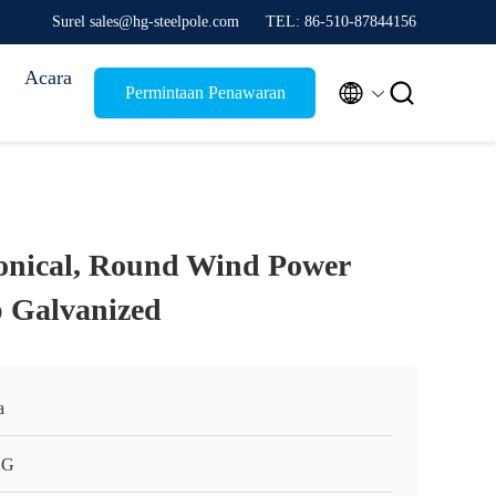
Surel sales@hg-steelpole.com
TEL: 86-510-87844156
Acara


Permintaan Penawaran
onical, Round Wind Power
 Galvanized
a
HG