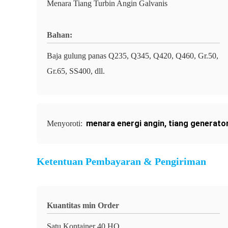
Menara Tiang Turbin Angin Galvanis
Bahan:
Baja gulung panas Q235, Q345, Q420, Q460, Gr.50,
Gr.65, SS400, dll.
menara energi angin
,
tiang generato
Menyoroti:
Ketentuan Pembayaran & Pengiriman
Kuantitas min Order
Satu Kontainer 40 HQ