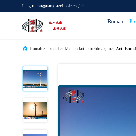
Jiangsu hongguang steel pole co.,ltd
Rumah
Pr
Rumah
>
Produk
>
Menara kutub turbin angin
>
Anti Koros