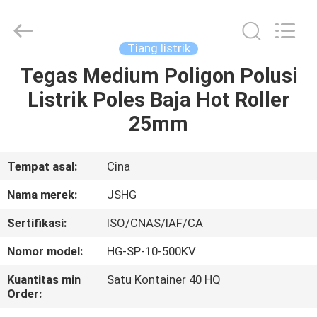
Jiangsu
hongguang
steel
pole
co.,ltd.
Tiang listrik
All
Rights
Reserved.
Tegas Medium Poligon Polusi
RUMAH
Listrik Poles Baja Hot Roller
PRODUK
25mm
VIDEO
Tempat asal:
Cina
Nama merek:
JSHG
TAMPILAN
Sertifikasi:
ISO/CNAS/IAF/CA
VR
Nomor model:
HG-SP-10-500KV
TENTANG
Kuantitas min
Satu Kontainer 40 HQ
Order:
KAMI