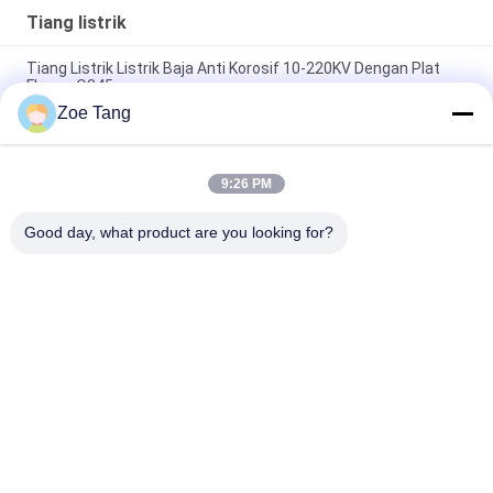
Tiang listrik
Tiang Listrik Listrik Baja Anti Korosif 10-220KV Dengan Plat
Flange Q345
Zoe Tang
Steel Flange Connection Type Tiang Daya Listrik, Tiang
Galvanis Dengan Baut Jangkar
9:26 PM
Tiang Transmisi Overhead, Tiang Tubular Stainless Steel
Untuk Proyek Jalur Distribusi
Good day, what product are you looking for?
Bad Request
Semua
Tiang Tubular Baja
Tiang Listrik
Tiang Transmisi 
Tiang Baja Galvanis
Listrik
Struktur Baja 
Tiang Listrik Baja
Substation