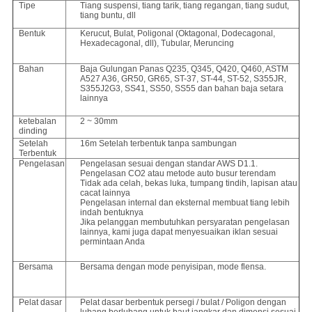
Tipe
Tiang suspensi, tiang tarik, tiang regangan, tiang sudut,
tiang buntu, dll
Bentuk
Kerucut, Bulat, Poligonal (Oktagonal, Dodecagonal,
Hexadecagonal, dll), Tubular, Meruncing
Bahan
Baja Gulungan Panas Q235, Q345, Q420, Q460, ASTM
A527 A36, GR50, GR65, ST-37, ST-44, ST-52, S355JR,
S355J2G3, SS41, SS50, SS55 dan bahan baja setara
lainnya
ketebalan
2 ~ 30mm
dinding
Setelah
16m Setelah terbentuk tanpa sambungan
Terbentuk
Pengelasan
Pengelasan sesuai dengan standar AWS D1.1.
Pengelasan CO2 atau metode auto busur terendam
Tidak ada celah, bekas luka, tumpang tindih, lapisan atau
cacat lainnya
Pengelasan internal dan eksternal membuat tiang lebih
indah bentuknya
Jika pelanggan membutuhkan persyaratan pengelasan
lainnya, kami juga dapat menyesuaikan iklan sesuai
permintaan Anda
Bersama
Bersama dengan mode penyisipan, mode flensa.
Pelat dasar
Pelat dasar berbentuk persegi / bulat / Poligon dengan