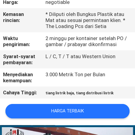
Harga:
negotiable
TUR
Kemasan
* Diliputi oleh Bungkus Plastik atau
rincian:
Mat atau sesuai permintaan klien. *
PABRIK
The Loading Pcs dari Setia
Waktu
2 minggu per kontainer setelah PO /
KONTROL
pengiriman:
gambar / prabayar dikonfirmasi
KUALITAS
Syarat-syarat
L / C, T / T atau Western Union
pembayaran:
HUBUNGI
Menyediakan
3.000 Metrik Ton per Bulan
kemampuan:
KAMI
Cahaya Tinggi:
,
tiang listrik baja
tiang distribusi listrik
BERITA
HARGA TERBAIK
PERMINTAAN
PENAWARAN