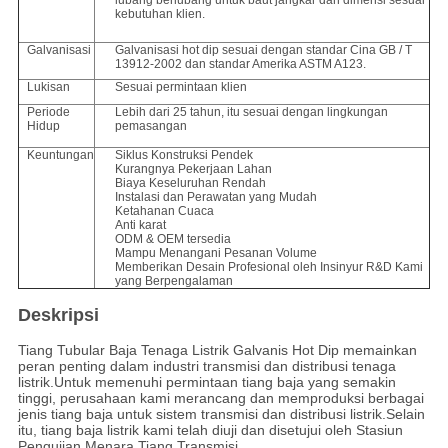
lubang berlubang untuk baut jangkar dan dimensi sesuai
kebutuhan klien.
Galvanisasi
Galvanisasi hot dip sesuai dengan standar Cina GB / T
13912-2002 dan standar Amerika ASTM A123.
Lukisan
Sesuai permintaan klien
Periode
Lebih dari 25 tahun, itu sesuai dengan lingkungan
Hidup
pemasangan
Keuntungan
Siklus Konstruksi Pendek
Kurangnya Pekerjaan Lahan
Biaya Keseluruhan Rendah
Instalasi dan Perawatan yang Mudah
Ketahanan Cuaca
Anti karat
ODM & OEM tersedia
Mampu Menangani Pesanan Volume
Memberikan Desain Profesional oleh Insinyur R&D Kami
yang Berpengalaman
Deskripsi
Tiang Tubular Baja Tenaga Listrik Galvanis Hot Dip memainkan
peran penting dalam industri transmisi dan distribusi tenaga
listrik.Untuk memenuhi permintaan tiang baja yang semakin
tinggi, perusahaan kami merancang dan memproduksi berbagai
jenis tiang baja untuk sistem transmisi dan distribusi listrik.Selain
itu, tiang baja listrik kami telah diuji dan disetujui oleh Stasiun
Pengujian Menara Tiang Transmisi.