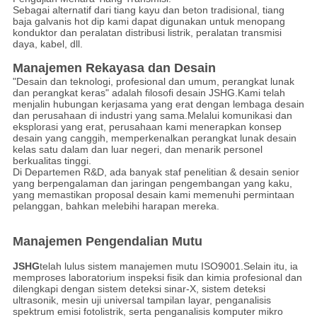
Sebagai alternatif dari tiang kayu dan beton tradisional, tiang
baja galvanis hot dip kami dapat digunakan untuk menopang
konduktor dan peralatan distribusi listrik, peralatan transmisi
daya, kabel, dll.
Manajemen Rekayasa dan Desain
"Desain dan teknologi, profesional dan umum, perangkat lunak
dan perangkat keras" adalah filosofi desain JSHG.Kami telah
menjalin hubungan kerjasama yang erat dengan lembaga desain
dan perusahaan di industri yang sama.Melalui komunikasi dan
eksplorasi yang erat, perusahaan kami menerapkan konsep
desain yang canggih, memperkenalkan perangkat lunak desain
kelas satu dalam dan luar negeri, dan menarik personel
berkualitas tinggi.
Di Departemen R&D, ada banyak staf penelitian & desain senior
yang berpengalaman dan jaringan pengembangan yang kaku,
yang memastikan proposal desain kami memenuhi permintaan
pelanggan, bahkan melebihi harapan mereka.
Manajemen Pengendalian Mutu
JSHG
telah lulus sistem manajemen mutu ISO9001.Selain itu, ia
memproses laboratorium inspeksi fisik dan kimia profesional dan
dilengkapi dengan sistem deteksi sinar-X, sistem deteksi
ultrasonik, mesin uji universal tampilan layar, penganalisis
spektrum emisi fotolistrik, serta penganalisis komputer mikro