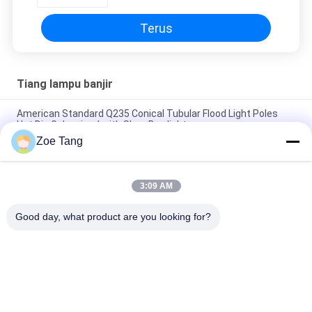
Terus
Tiang lampu banjir
American Standard Q235 Conical Tubular Flood Light Poles
Hot Dip Galvanized with Shoe Box light
Zoe Tang
Bandara Pencahayaan Kutub Lampu Banjir Poligon, Lampu
Industri Post
3:09 AM
H 35m Steel Tubular Parking Lot Light Poles 2mm - 30mm
Tebal
Good day, what product are you looking for?
Bad Request
Semua
Tiang Tubular Baja
Tiang Listrik