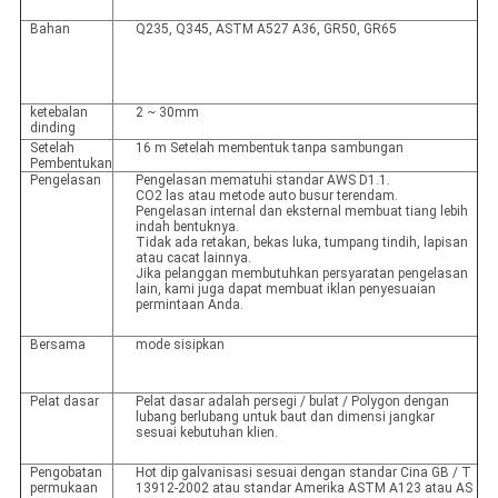
Bahan
Q235, Q345, ASTM A527 A36, GR50, GR65
ketebalan
2 ~ 30mm
dinding
Setelah
16 m Setelah membentuk tanpa sambungan
Pembentukan
Pengelasan
Pengelasan mematuhi standar AWS D1.1.
CO2 las atau metode auto busur terendam.
Pengelasan internal dan eksternal membuat tiang lebih
indah bentuknya.
Tidak ada retakan, bekas luka, tumpang tindih, lapisan
atau cacat lainnya.
Jika pelanggan membutuhkan persyaratan pengelasan
lain, kami juga dapat membuat iklan penyesuaian
permintaan Anda.
Bersama
mode sisipkan
Pelat dasar
Pelat dasar adalah persegi / bulat / Polygon dengan
lubang berlubang untuk baut dan dimensi jangkar
sesuai kebutuhan klien.
Pengobatan
Hot dip galvanisasi sesuai dengan standar Cina GB / T
permukaan
13912-2002 atau standar Amerika ASTM A123 atau AS