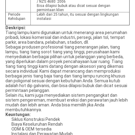
/ NZS 4680: 2006
Bisa dilapisi bubuk atau dicat sesuai dengan
permintaan klien
Periode
Lebih dari 25 tahun, itu sesuai dengan lingkungan
Kehidupan
instalasi
Deskripsi:
Tiang lampu kami digunakan untuk menerangi area perumahan
pribadi, lokasi komersial dan industri, persegi, jalan tol, tempat
parkir, area bandara, pelabuhan, stadion, dll.
Sebagai produsen profesional tiang penerangan jalan, tiang
lampu, tiang tiang sorot tiang yang tinggi, perusahaan kami
menyediakan berbagai pilihan untuk pelanggan yang berbeda,
yang diperlukan dalam proyek pencahayaan luar ruang. Tiang
tiang tiang tinggi kami datang dengan aksesori yang dikemas
secara individual. Kami dapat merancang dan memproduksi
berbagai jenis tiang baja tiang dan tiang lampu runcing khusus
dan poligonal sesuai dengan kebutuhan Anda. Semua kutub
adalah hot dip galvanis, dan bisa dilapisi bubuk dan dicat sesuai
permintaan pelanggan.
Selain itu, kami juga menyediakan sistem pengangkat dan
sistem pengereman, membuat ereksi dan perawatan jauh lebih
mudah dan lebih aman. Anda bisa memilih jika Anda
membutuhkannya.
Keuntungan:
Siklus Konstruksi Pendek
Biaya Keseluruhan Rendah
ODM & OEM tersedia
Instalasi dan Perawatan Mudah