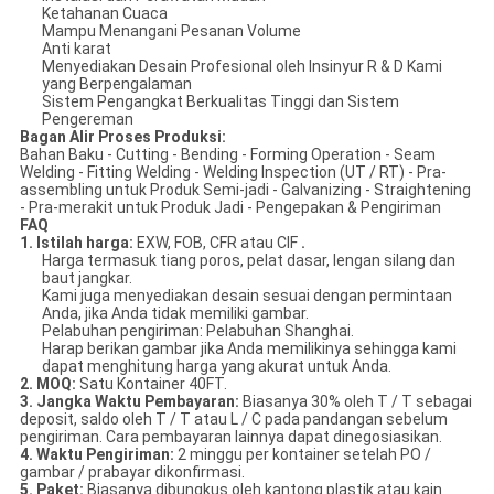
Ketahanan Cuaca
Mampu Menangani Pesanan Volume
Anti karat
Menyediakan Desain Profesional oleh Insinyur R & D Kami
yang Berpengalaman
Sistem Pengangkat Berkualitas Tinggi dan Sistem
Pengereman
Bagan Alir Proses Produksi:
Bahan Baku - Cutting - Bending - Forming Operation - Seam
Welding - Fitting Welding - Welding Inspection (UT / RT) - Pra-
assembling untuk Produk Semi-jadi - Galvanizing - Straightening
- Pra-merakit untuk Produk Jadi - Pengepakan & Pengiriman
FAQ
1. Istilah harga:
EXW, FOB, CFR atau CIF
.
Harga termasuk tiang poros, pelat dasar, lengan silang dan
baut jangkar.
Kami juga menyediakan desain sesuai dengan permintaan
Anda, jika Anda tidak memiliki gambar.
Pelabuhan pengiriman: Pelabuhan Shanghai.
Harap berikan gambar jika Anda memilikinya sehingga kami
dapat menghitung harga yang akurat untuk Anda.
2. MOQ:
Satu Kontainer 40FT.
3. Jangka Waktu Pembayaran:
Biasanya 30% oleh T / T sebagai
deposit, saldo oleh T / T atau L / C pada pandangan sebelum
pengiriman. Cara pembayaran lainnya dapat dinegosiasikan.
4. Waktu Pengiriman:
2 minggu per kontainer setelah PO /
gambar / prabayar dikonfirmasi.
5. Paket:
Biasanya dibungkus oleh kantong plastik atau kain