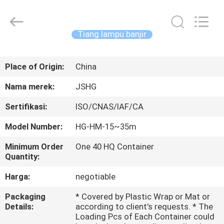
Jiangsu
hongguang
steel
pole
co.,ltd.
Tiang lampu banjir
All
Rights
Reserved.
RUMAH
Place of Origin:
China
PRODUK
Nama merek:
JSHG
Sertifikasi:
ISO/CNAS/IAF/CA
VIDEO
Model Number:
HG-HM-15~35m
TAMPILAN
Minimum Order
One 40 HQ Container
Quantity:
VR
Harga:
negotiable
TENTANG
Packaging
* Covered by Plastic Wrap or Mat or
Details:
according to client's requests. * The
KAMI
Loading Pcs of Each Container could