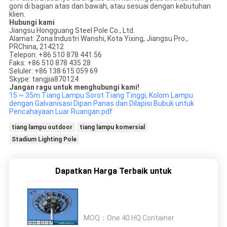
goni di bagian atas dan bawah, atau sesuai dengan kebutuhan
klien.
Hubungi kami
Jiangsu Hongguang Steel Pole Co., Ltd.
Alamat: Zona Industri Wanshi, Kota Yixing, Jiangsu Pro.,
PRChina, 214212
Telepon: +86 510 878 441 56
Faks: +86 510 878 435 28
Seluler: +86 138 615 059 69
Skype: tangjia870124
Jangan ragu untuk menghubungi kami!
15 ~ 35m Tiang Lampu Sorot Tiang Tinggi, Kolom Lampu
dengan Galvanisasi Dipan Panas dan Dilapisi Bubuk untuk
Pencahayaan Luar Ruangan.pdf
tiang lampu outdoor
tiang lampu komersial
Stadium Lighting Pole
Dapatkan Harga Terbaik untuk
MOQ：
One 40 HQ Container