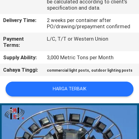
be calculated according to client's
specification and data.
TUR
Delivery Time:
2 weeks per container after
PABRIK
PO/drawing/prepayment confirmed
Payment
L/C, T/T or Western Union
KONTROL
Terms:
KUALITAS
Supply Ability:
3,000 Metric Tons per Month
Cahaya Tinggi:
,
commercial light posts
outdoor lighting posts
HUBUNGI
KAMI
HARGA TERBAIK
BERITA
PERMINTAAN
PENAWARAN