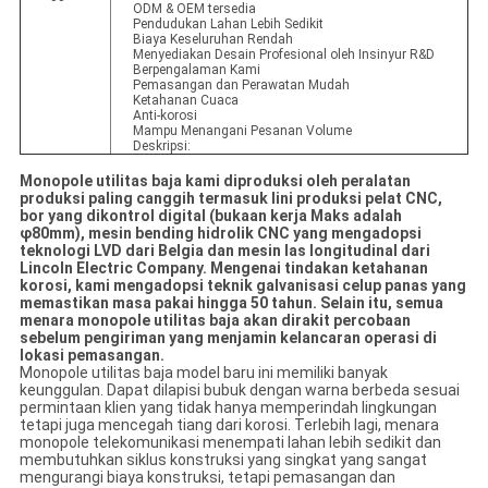
ODM & OEM tersedia
Pendudukan Lahan Lebih Sedikit
Biaya Keseluruhan Rendah
Menyediakan Desain Profesional oleh Insinyur R&D
Berpengalaman Kami
Pemasangan dan Perawatan Mudah
Ketahanan Cuaca
Anti-korosi
Mampu Menangani Pesanan Volume
Deskripsi:
Monopole utilitas baja kami diproduksi oleh peralatan
produksi paling canggih termasuk lini produksi pelat CNC,
bor yang dikontrol digital (bukaan kerja Maks adalah
φ80mm), mesin bending hidrolik CNC yang mengadopsi
teknologi LVD dari Belgia dan mesin las longitudinal dari
Lincoln Electric Company. Mengenai tindakan ketahanan
korosi, kami mengadopsi teknik galvanisasi celup panas yang
memastikan masa pakai hingga 50 tahun. Selain itu, semua
menara monopole utilitas baja akan dirakit percobaan
sebelum pengiriman yang menjamin kelancaran operasi di
lokasi pemasangan.
Monopole utilitas baja model baru ini memiliki banyak
keunggulan. Dapat dilapisi bubuk dengan warna berbeda sesuai
permintaan klien yang tidak hanya memperindah lingkungan
tetapi juga mencegah tiang dari korosi. Terlebih lagi, menara
monopole telekomunikasi menempati lahan lebih sedikit dan
membutuhkan siklus konstruksi yang singkat yang sangat
mengurangi biaya konstruksi, tetapi pemasangan dan