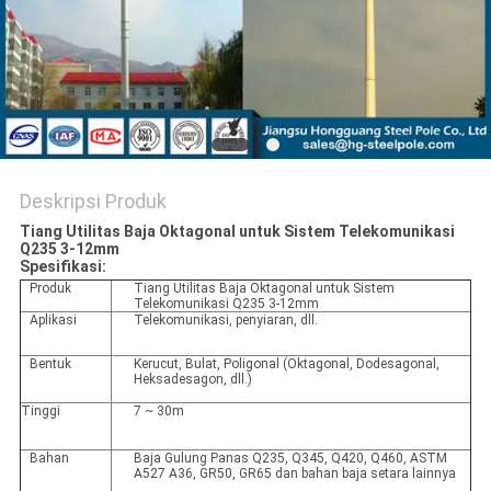
SITEMAP
KEBIJAKAN
PRIBADI
Deskripsi Produk
Tiang Utilitas Baja Oktagonal untuk Sistem Telekomunikasi
Q235 3-12mm
Spesifikasi:
Produk
Tiang Utilitas Baja Oktagonal untuk Sistem
Telekomunikasi Q235 3-12mm
Aplikasi
Telekomunikasi, penyiaran, dll.
Bentuk
Kerucut, Bulat, Poligonal (Oktagonal, Dodesagonal,
Heksadesagon, dll.)
Tinggi
7 ~ 30m
Bahan
Baja Gulung Panas Q235, Q345, Q420, Q460, ASTM
A527 A36, GR50, GR65 dan bahan baja setara lainnya