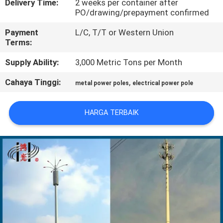
Delivery Time:
2 weeks per container after
PO/drawing/prepayment confirmed
TUR
Payment
L/C, T/T or Western Union
PABRIK
Terms:
Supply Ability:
3,000 Metric Tons per Month
KONTROL
Cahaya Tinggi:
,
metal power poles
electrical power pole
KUALITAS
HARGA TERBAIK
HUBUNGI
KAMI
BERITA
PERMINTAAN
PENAWARAN