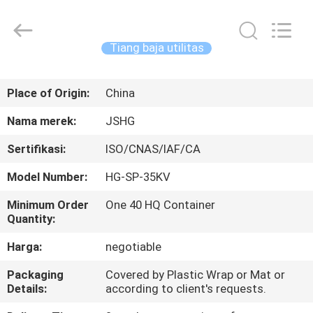
Jiangsu
hongguang
steel
pole
co.,ltd.
Tiang baja utilitas
All
Rights
Reserved.
RUMAH
Place of Origin:
China
PRODUK
Nama merek:
JSHG
Sertifikasi:
ISO/CNAS/IAF/CA
VIDEO
Model Number:
HG-SP-35KV
TAMPILAN
Minimum Order
One 40 HQ Container
Quantity:
VR
Harga:
negotiable
TENTANG
Packaging
Covered by Plastic Wrap or Mat or
Details:
according to client's requests.
KAMI