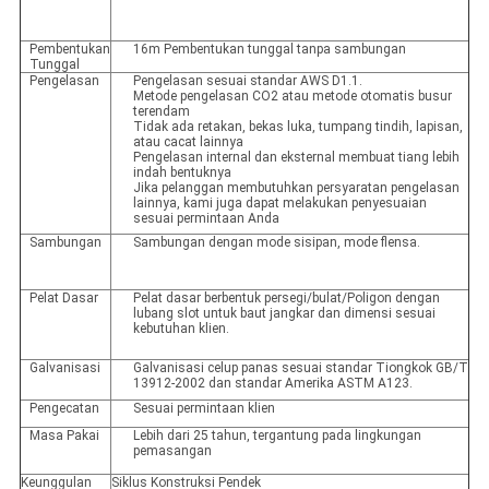
Pembentukan
16m Pembentukan tunggal tanpa sambungan
Tunggal
Pengelasan
Pengelasan sesuai standar AWS D1.1.
Metode pengelasan CO2 atau metode otomatis busur
terendam
Tidak ada retakan, bekas luka, tumpang tindih, lapisan,
atau cacat lainnya
Pengelasan internal dan eksternal membuat tiang lebih
indah bentuknya
Jika pelanggan membutuhkan persyaratan pengelasan
lainnya, kami juga dapat melakukan penyesuaian
sesuai permintaan Anda
Sambungan
Sambungan dengan mode sisipan, mode flensa.
Pelat Dasar
Pelat dasar berbentuk persegi/bulat/Poligon dengan
lubang slot untuk baut jangkar dan dimensi sesuai
kebutuhan klien.
Galvanisasi
Galvanisasi celup panas sesuai standar Tiongkok GB/T
13912-2002 dan standar Amerika ASTM A123.
Pengecatan
Sesuai permintaan klien
Masa Pakai
Lebih dari 25 tahun, tergantung pada lingkungan
pemasangan
Keunggulan
Siklus Konstruksi Pendek