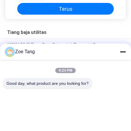
Terus
Tiang baja utilitas
138KV Q345 Tiang Daya Baja untuk Transmisi Daya
Zoe Tang
Octagonal Steel Utility Poles For Telecommunication System
Q235 3-12mm
9:24 PM
Galvanized Utility Steel Tubular Pole For Electric Power
Transmission / Distribution Line
Good day, what product are you looking for?
Bad Request
Semua
Tiang Tubular Baja
Tiang Listrik
Tiang Transmisi 