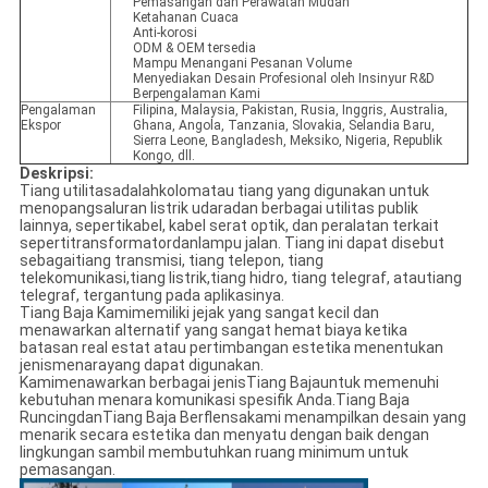
Pemasangan dan Perawatan Mudah
Ketahanan Cuaca
Anti-korosi
ODM & OEM tersedia
Mampu Menangani Pesanan Volume
Menyediakan Desain Profesional oleh Insinyur R&D
Berpengalaman Kami
Pengalaman
Filipina, Malaysia, Pakistan, Rusia, Inggris, Australia,
Ekspor
Ghana, Angola, Tanzania, Slovakia, Selandia Baru,
Sierra Leone, Bangladesh, Meksiko, Nigeria, Republik
Kongo, dll.
Deskripsi:
Tiang utilitasadalahkolomatau tiang yang digunakan untuk
menopangsaluran listrik udaradan berbagai utilitas publik
lainnya, sepertikabel, kabel serat optik, dan peralatan terkait
sepertitransformatordanlampu jalan. Tiang ini dapat disebut
sebagaitiang transmisi, tiang telepon, tiang
telekomunikasi,tiang listrik,tiang hidro, tiang telegraf, atautiang
telegraf, tergantung pada aplikasinya.
Tiang Baja Kamimemiliki jejak yang sangat kecil dan
menawarkan alternatif yang sangat hemat biaya ketika
batasan real estat atau pertimbangan estetika menentukan
jenismenarayang dapat digunakan.
Kamimenawarkan berbagai jenisTiang Bajauntuk memenuhi
kebutuhan menara komunikasi spesifik Anda.Tiang Baja
RuncingdanTiang Baja Berflensakami menampilkan desain yang
menarik secara estetika dan menyatu dengan baik dengan
lingkungan sambil membutuhkan ruang minimum untuk
pemasangan.