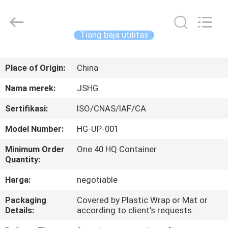
Jiangsu
hongguang
steel
pole
co.,ltd.
Tiang baja utilitas
All
Rights
Reserved.
RUMAH
Place of Origin:
China
PRODUK
Nama merek:
JSHG
Sertifikasi:
ISO/CNAS/IAF/CA
VIDEO
Model Number:
HG-UP-001
TAMPILAN
Minimum Order
One 40 HQ Container
Quantity:
VR
Harga:
negotiable
TENTANG
Packaging
Covered by Plastic Wrap or Mat or
Details:
according to client's requests.
KAMI