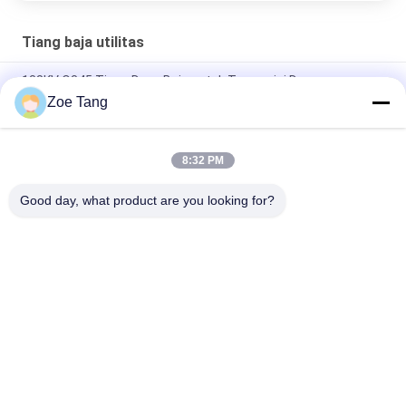
Tiang baja utilitas
138KV Q345 Tiang Daya Baja untuk Transmisi Daya
Zoe Tang
Octagonal Steel Utility Poles For Telecommunication System
Q235 3-12mm
8:32 PM
Galvanized Utility Steel Tubular Pole For Electric Power
Transmission / Distribution Line
Good day, what product are you looking for?
Bad Request
Semua
Tiang Tubular Baja
Tiang Listrik
Tiang Transmisi 
Tiang Baja Galvanis
Listrik
Struktur Baja 
Tiang Listrik Baja