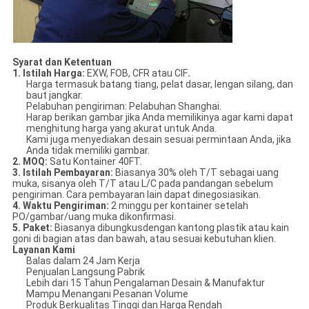
Syarat dan Ketentuan
1. Istilah Harga:
EXW, FOB, CFR atau CIF
.
Harga termasuk batang tiang, pelat dasar, lengan silang, dan
baut jangkar.
Pelabuhan pengiriman: Pelabuhan Shanghai.
Harap berikan gambar jika Anda memilikinya agar kami dapat
menghitung harga yang akurat untuk Anda.
Kami juga menyediakan desain sesuai permintaan Anda, jika
Anda tidak memiliki gambar.
2. MOQ:
Satu Kontainer 40FT.
3. Istilah Pembayaran:
Biasanya 30% oleh T/T sebagai uang
muka, sisanya oleh T/T atau L/C pada pandangan sebelum
pengiriman. Cara pembayaran lain dapat dinegosiasikan.
4. Waktu Pengiriman:
2 minggu per kontainer setelah
PO/gambar/uang muka dikonfirmasi.
5. Paket:
Biasanya dibungkusdengan kantong plastik atau kain
goni di bagian atas dan bawah, atau sesuai kebutuhan klien.
Layanan Kami
Balas dalam 24 Jam Kerja
Penjualan Langsung Pabrik
Lebih dari 15 Tahun Pengalaman Desain & Manufaktur
Mampu Menangani Pesanan Volume
Produk Berkualitas Tinggi dan Harga Rendah