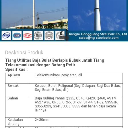
SITEMAP
KEBIJAKAN
PRIBADI
Deskripsi Produk
Tiang Utilitas Baja Bulat Berlapis Bubuk untuk Tiang
Telekomunikasi dengan Batang Petir
Spesifikasi:
Aplikasi
Telekomunikasi, penyiaran, dll.
Bentuk
Kerucut, Bulat, Poligonal (Segi Delapan, Segi Dua Belas,
Segi Enam Belas, dll.)
Bahan
Baja Gulung Panas Q235, Q345, Q420, Q460, ASTM
A527 A36, GR50, GR65, ST-37, ST-44, ST-52, S355JR,
S355J2G3, SS41, SS50, SS55 dan bahan baja setara
lainnya
Ketebalan
2~30mm
dinding