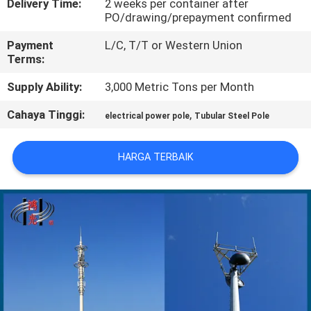
Delivery Time:
2 weeks per container after
PO/drawing/prepayment confirmed
TUR
Payment
L/C, T/T or Western Union
PABRIK
Terms:
Supply Ability:
3,000 Metric Tons per Month
KONTROL
Cahaya Tinggi:
,
electrical power pole
Tubular Steel Pole
KUALITAS
HARGA TERBAIK
HUBUNGI
KAMI
BERITA
PERMINTAAN
PENAWARAN