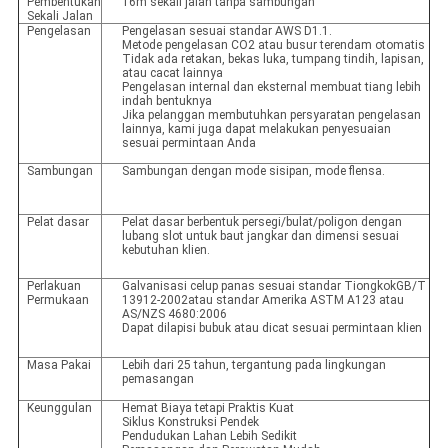
Pembentukan
16m sekali jalan tanpa sambungan
Sekali Jalan
Pengelasan
Pengelasan sesuai standar AWS D1.1.
Metode pengelasan CO2 atau busur terendam otomatis
Tidak ada retakan, bekas luka, tumpang tindih, lapisan,
atau cacat lainnya
Pengelasan internal dan eksternal membuat tiang lebih
indah bentuknya
Jika pelanggan membutuhkan persyaratan pengelasan
lainnya, kami juga dapat melakukan penyesuaian
sesuai permintaan Anda
Sambungan
Sambungan dengan mode sisipan, mode flensa.
Pelat dasar
Pelat dasar berbentuk persegi/bulat/poligon dengan
lubang slot untuk baut jangkar dan dimensi sesuai
kebutuhan klien.
Perlakuan
Galvanisasi celup panas sesuai standar TiongkokGB/T
Permukaan
13912-2002atau standar Amerika ASTM A123 atau
AS/NZS 4680:2006
Dapat dilapisi bubuk atau dicat sesuai permintaan klien
Masa Pakai
Lebih dari 25 tahun, tergantung pada lingkungan
pemasangan
Keunggulan
Hemat Biaya tetapi Praktis Kuat
Siklus Konstruksi Pendek
Pendudukan Lahan Lebih Sedikit