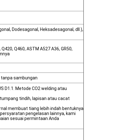
gonal, Dodesagonal, Heksadesagonal, dll.),
, Q420, Q460, ASTM A527 A36, GR50,
innya
n tanpa sambungan
S D1.1. Metode CO2 welding atau
 tumpang tindih, lapisan atau cacat
rnal membuat tiang lebih indah bentuknya
ersyaratan pengelasan lainnya, kami
aian sesuai permintaan Anda