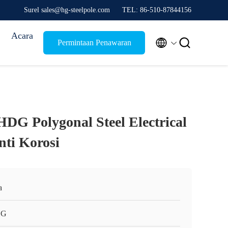
Surel sales@hg-steelpole.com
TEL: 86-510-87844156
Acara


Permintaan Penawaran
HDG Polygonal Steel Electrical
Anti Korosi
a
HG