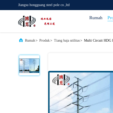
Jiangsu hongguang steel pole co.,ltd
Rumah
Pr
Rumah
>
Produk
>
Tiang baja utilitas
>
Multi Circuit HDG P