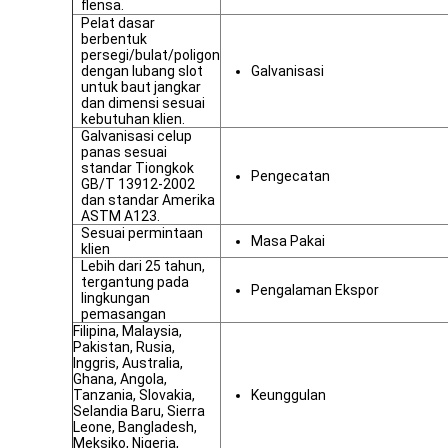
flensa.
Pelat dasar
berbentuk
persegi/bulat/poligon
dengan lubang slot
Galvanisasi
untuk baut jangkar
dan dimensi sesuai
kebutuhan klien.
Galvanisasi celup
panas sesuai
standar Tiongkok
Pengecatan
GB/T 13912-2002
dan standar Amerika
ASTM A123.
Sesuai permintaan
Masa Pakai
klien
Lebih dari 25 tahun,
tergantung pada
Pengalaman Ekspor
lingkungan
pemasangan
Filipina, Malaysia,
Pakistan, Rusia,
Inggris, Australia,
Ghana, Angola,
Tanzania, Slovakia,
Keunggulan
Selandia Baru, Sierra
Leone, Bangladesh,
Meksiko, Nigeria,