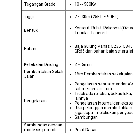
Tegangan Grade
10 ~ 500KV
Tinggi
7 ~ 30m (25FT ~ 90FT).
Kerucut, Bulat, Poligonal (Okta
Bentuk
Tubular, Tapered
Baja Gulung Panas Q235, Q345
Bahan
GR65 dan bahan baja setara la
Ketebalan Dinding
2 ~ 6mm
Pembentukan Sekali
16m Pembentukan sekali jala
Jalan
Pengelasan sesuai standar AW
submerged arc auto
Tidak ada retakan, bekas luka,
lainnya
Pengelasan
Pengelasan internal dan ekste
Jika pelanggan membutuhkan p
juga dapat melakukan penyesu
Sambungan
Sambungan dengan
mode sisip, mode
Pelat Dasar