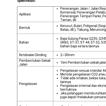
Spesifikasi:
Penerangan Jalan / Jalan Ray
Komersial, Penerangan Pelab
Aplikasi
Penerangan Tempat Parkir, P
Taman, dll.
Kerucut, Bulat, Poligonal (Seg
Bentuk
Belas, dll.), Tabung, Meruncing
Baja Gulung Panas Q235, Q34
Bahan
GR65, ST-37, ST-44, ST-52, S
bahan baja setara lainnya
Ketebalan Dinding
2~30mm
Pembentukan Sekali
16m Pembentukan sekali jal
Jalan
Pengelasan sesuai standar A
Metode pengelasan CO2 atau
Tidak ada retakan, bekas luka,
lainnya
Pengelasan
Pengelasan internal dan ekst
bentuknya
Jika pelanggan membutuhkan 
juga dapat melakukan penyes