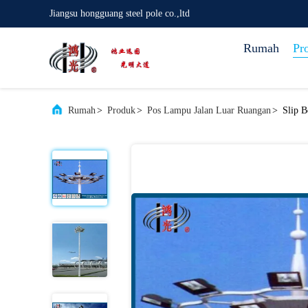
Jiangsu hongguang steel pole co.,ltd
Rumah
Pr
Rumah
>
Produk
>
Pos Lampu Jalan Luar Ruangan
>
Slip 