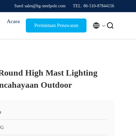
Surel sales@hg-steelpole.com
TEL: 86-510-87844156
Acara


Permintaan Penawaran
 Round High Mast Lighting
encahayaan Outdoor
a
HG