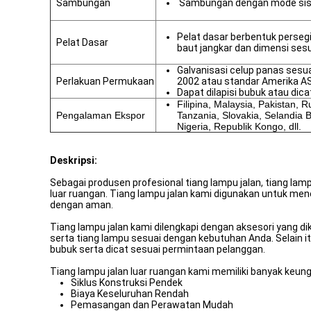
Sambungan
Sambungan dengan mode sisi
Pelat dasar berbentuk persegi
Pelat Dasar
baut jangkar dan dimensi sesu
Galvanisasi celup panas sesu
Perlakuan Permukaan
2002 atau standar Amerika 
Dapat dilapisi bubuk atau dica
Filipina, Malaysia, Pakistan, R
Pengalaman Ekspor
Tanzania, Slovakia, Selandia 
Nigeria, Republik Kongo, dll.
Deskripsi:
Sebagai produsen profesional tiang lampu jalan, tiang la
luar ruangan. Tiang lampu jalan kami digunakan untuk menera
dengan aman.
Tiang lampu jalan kami dilengkapi dengan aksesori yang d
serta tiang lampu sesuai dengan kebutuhan Anda. Selain it
bubuk serta dicat sesuai permintaan pelanggan.
Tiang lampu jalan luar ruangan kami memiliki banyak keung
Siklus Konstruksi Pendek
Biaya Keseluruhan Rendah
Pemasangan dan Perawatan Mudah