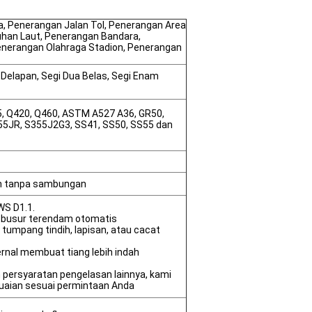
a, Penerangan Jalan Tol, Penerangan Area
uhan Laut, Penerangan Bandara,
enerangan Olahraga Stadion, Penerangan
i Delapan, Segi Dua Belas, Segi Enam
5, Q420, Q460, ASTM A527 A36, GR50,
355JR, S355J2G3, SS41, SS50, SS55 dan
an tanpa sambungan
WS D1.1.
 busur terendam otomatis
 tumpang tindih, lapisan, atau cacat
ernal membuat tiang lebih indah
persyaratan pengelasan lainnya, kami
uaian sesuai permintaan Anda