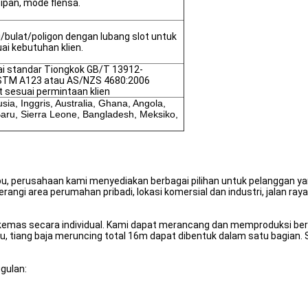
pan, mode flensa.
/bulat/poligon dengan lubang slot untuk
ai kebutuhan klien.
ai standar Tiongkok GB/T 13912-
ASTM A123 atau AS/NZS 4680:2006
t sesuai permintaan klien
usia, Inggris, Australia, Ghana, Angola,
Baru, Sierra Leone, Bangladesh, Meksiko,
mpu, perusahaan kami menyediakan berbagai pilihan untuk pelanggan 
ngi area perumahan pribadi, lokasi komersial dan industri, jalan raya, 
ikemas secara individual. Kami dapat merancang dan memproduksi berb
u, tiang baja meruncing total 16m dapat dibentuk dalam satu bagian. S
gulan: