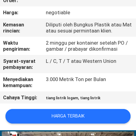
Order:
TUR
Harga:
negotiable
PABRIK
Kemasan
Diliputi oleh Bungkus Plastik atau Mat
rincian:
atau sesuai permintaan klien.
KONTROL
Waktu
2 minggu per kontainer setelah PO /
pengiriman:
gambar / prabayar dikonfirmasi
KUALITAS
Syarat-syarat
L / C, T / T atau Western Union
pembayaran:
HUBUNGI
Menyediakan
3.000 Metrik Ton per Bulan
KAMI
kemampuan:
Cahaya Tinggi:
,
tiang listrik logam
tiang listrik
BERITA
HARGA TERBAIK
PERMINTAAN
PENAWARAN