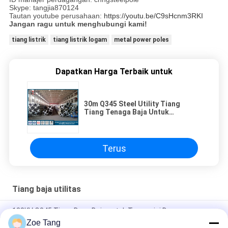
Skype: tangjia870124
Tautan youtube perusahaan:
https://youtu.be/C9sHcnm3RKI
Jangan ragu untuk menghubungi kami!
tiang listrik
tiang listrik logam
metal power poles
Dapatkan Harga Terbaik untuk
30m Q345 Steel Utility Tiang
Tiang Tenaga Baja Untuk
Transmisi Tenaga Listrik Dan
Jalur Distribusi
Terus
Tiang baja utilitas
138KV Q345 Tiang Daya Baja untuk Transmisi Daya
Zoe Tang