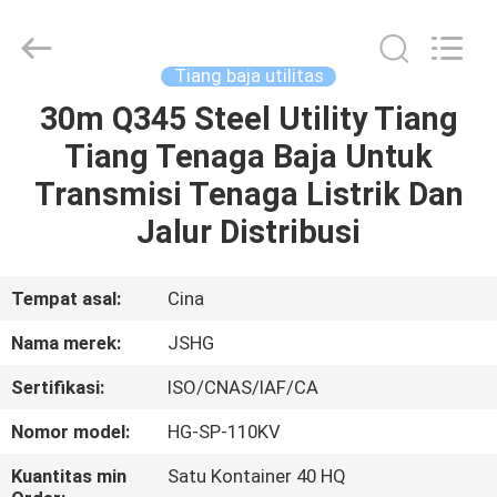
Jiangsu
hongguang
steel
pole
co.,ltd.
Tiang baja utilitas
All
Rights
Reserved.
30m Q345 Steel Utility Tiang
RUMAH
Tiang Tenaga Baja Untuk
PRODUK
Transmisi Tenaga Listrik Dan
Jalur Distribusi
VIDEO
Tempat asal:
Cina
TAMPILAN
Nama merek:
JSHG
VR
Sertifikasi:
ISO/CNAS/IAF/CA
TENTANG
Nomor model:
HG-SP-110KV
KAMI
Kuantitas min
Satu Kontainer 40 HQ