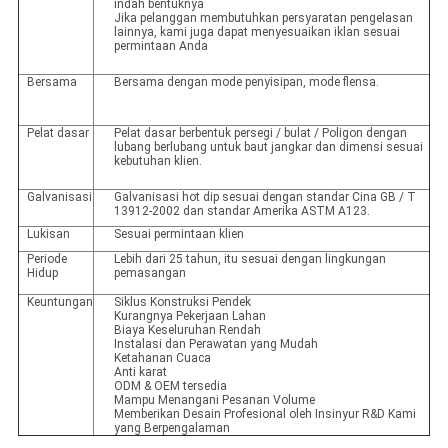
indah bentuknya
Jika pelanggan membutuhkan persyaratan pengelasan
lainnya, kami juga dapat menyesuaikan iklan sesuai
permintaan Anda
Bersama
Bersama dengan mode penyisipan, mode flensa.
Pelat dasar
Pelat dasar berbentuk persegi / bulat / Poligon dengan
lubang berlubang untuk baut jangkar dan dimensi sesuai
kebutuhan klien.
Galvanisasi
Galvanisasi hot dip sesuai dengan standar Cina GB / T
13912-2002 dan standar Amerika ASTM A123.
Lukisan
Sesuai permintaan klien
Periode
Lebih dari 25 tahun, itu sesuai dengan lingkungan
Hidup
pemasangan
Keuntungan
Siklus Konstruksi Pendek
Kurangnya Pekerjaan Lahan
Biaya Keseluruhan Rendah
Instalasi dan Perawatan yang Mudah
Ketahanan Cuaca
Anti karat
ODM & OEM tersedia
Mampu Menangani Pesanan Volume
Memberikan Desain Profesional oleh Insinyur R&D Kami
yang Berpengalaman