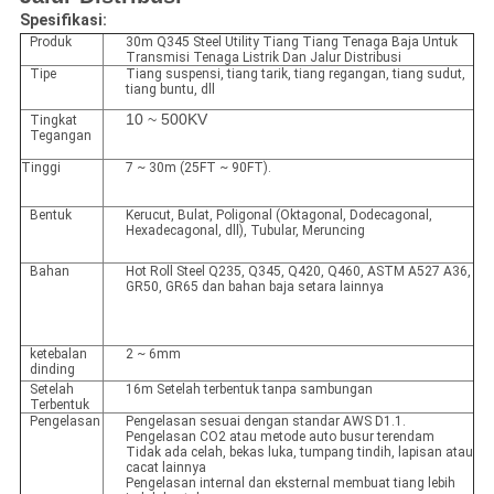
Spesifikasi:
Produk
30m Q345 Steel Utility Tiang Tiang Tenaga Baja Untuk
Transmisi Tenaga Listrik Dan Jalur Distribusi
Tipe
Tiang suspensi, tiang tarik, tiang regangan, tiang sudut,
tiang buntu, dll
10 ~ 500KV
Tingkat
Tegangan
Tinggi
7 ~ 30m (25FT ~ 90FT).
Bentuk
Kerucut, Bulat, Poligonal (Oktagonal, Dodecagonal,
Hexadecagonal, dll), Tubular, Meruncing
Bahan
Hot Roll Steel Q235, Q345, Q420, Q460, ASTM A527 A36,
GR50, GR65 dan bahan baja setara lainnya
ketebalan
2 ~ 6mm
dinding
Setelah
16m Setelah terbentuk tanpa sambungan
Terbentuk
Pengelasan
Pengelasan sesuai dengan standar AWS D1.1.
Pengelasan CO2 atau metode auto busur terendam
Tidak ada celah, bekas luka, tumpang tindih, lapisan atau
cacat lainnya
Pengelasan internal dan eksternal membuat tiang lebih