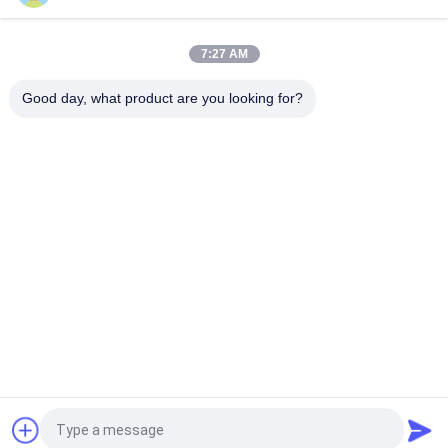
Octagonal Steel Utility Poles For Telecommunication System
Q235 3-12mm
7:27 AM
Galvanized Utility Steel Tubular Pole For Electric Power
Transmission / Distribution Line
Good day, what product are you looking for?
Bad Request
Semua
Tiang Tubular Baja
Tiang Listrik
Tiang Transmisi 
Tiang Baja Galvanis
Listrik
Struktur Baja 
Tiang Listrik Baja
Substation
Menara 
Tiang Baja Utilitas
Telekomunikasi
Quote request suatu