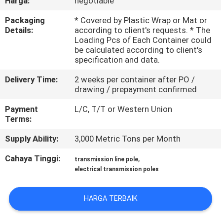
Harga:
negotiable
TUR
Packaging
* Covered by Plastic Wrap or Mat or
Details:
according to client's requests. * The
PABRIK
Loading Pcs of Each Container could
be calculated according to client's
specification and data.
KONTROL
Delivery Time:
2 weeks per container after PO /
KUALITAS
drawing / prepayment confirmed
Payment
L/C, T/T or Western Union
HUBUNGI
Terms:
KAMI
Supply Ability:
3,000 Metric Tons per Month
Cahaya Tinggi:
,
transmission line pole
BERITA
electrical transmission poles
PERMINTAAN
HARGA TERBAIK
PENAWARAN