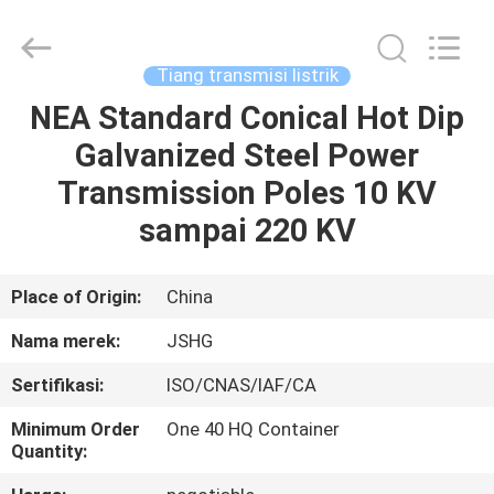
Jiangsu
hongguang
steel
pole
co.,ltd.
Tiang transmisi listrik
All
Rights
Reserved.
NEA Standard Conical Hot Dip
RUMAH
Galvanized Steel Power
PRODUK
Transmission Poles 10 KV
sampai 220 KV
VIDEO
Place of Origin:
China
TAMPILAN
Nama merek:
JSHG
VR
Sertifikasi:
ISO/CNAS/IAF/CA
TENTANG
Minimum Order
One 40 HQ Container
Quantity:
KAMI