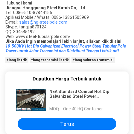
Hubungi kami
Jiangsu Hongguang Steel Kutub Co, Ltd
Tel: 0086-510-87844156
Aplikasi Mobile / Whats: 0086-13861505969
E-mail:
sales@hg-steelpole.com
Skype: tangjia870124
QQ: 304545192
Web: www.steel-tubularpole.com/
Jika Anda ingin mempelajari lebih lanjut, silakan klik di sini:
10-500KV Hot Dip Galvanized Electrical Power Steel Tubular Pole
Tower untuk Jalur Transmisi dan Distribusi Tenaga Listrik.pdf
tiang listrik
tiang transmisi listrik
tiang saluran transmisi
Dapatkan Harga Terbaik untuk
NEA Standard Conical Hot Dip
Galvanized Steel Power
Transmission Poles 10 KV sampai
220 KV
MOQ：
One 40 HQ Container
Terus