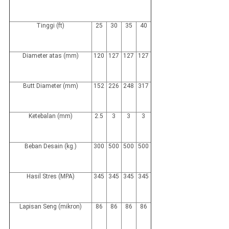
Tinggi (ft)
25
30
35
40
Diameter atas (mm)
120
127
127
127
Butt Diameter (mm)
152
226
248
317
Ketebalan (mm)
2.5
3
3
3
Beban Desain (kg.)
300
500
500
500
Hasil Stres (MPA)
345
345
345
345
Lapisan Seng (mikron)
86
86
86
86