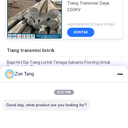
Tiang Transmisi Daya
220KV
negotiable MOQ:Dapat dinegosiasikan
KONTAK
Tiang transmisi listrik
Baja Hot Dip Tiang Listrik Tenaga Galvanis Posting Untuk
Proyek Jalur Transmisi
Zoe Tang
Tiang Transmisi Daya Tubular Bentuk Baja Poligonal Dengan
Lukisan Kustom
8:37 PM
Tiang Transmisi Daya 15kv Tiang Layanan Listrik Galvanis
Umur Panjang
Good day, what product are you looking for?
Bad Request
Semua