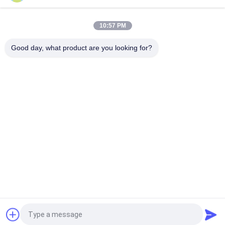
Tumpang tindih tiang seng tiang tinggi galvanis, jalan lampu
LED tiang
10:57 PM
Profesional Conical LED High Mast Light Pole dengan 3 Lampu
LED 20m
Good day, what product are you looking for?
Bad Request
Semua
Tiang Tubular Baja
Tiang Listrik
Tiang Transmisi 
Tiang Baja Galvanis
Listrik
Struktur Baja 
Tiang Listrik Baja
Substation
Menara 
Tiang Baja Utilitas
Telekomunikasi
Quote request suatu