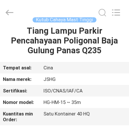
Jiangsu
hongguang
steel
pole
co.,ltd.
Kutub Cahaya Mast Tinggi
All
Rights
Reserved.
Tiang Lampu Parkir
RUMAH
Pencahayaan Poligonal Baja
PRODUK
Gulung Panas Q235
VIDEO
Tempat asal:
Cina
Nama merek:
JSHG
TAMPILAN
Sertifikasi:
ISO/CNAS/IAF/CA
VR
Nomor model:
HG-HM-15 ~ 35m
TENTANG
Kuantitas min
Satu Kontainer 40 HQ
Order:
KAMI