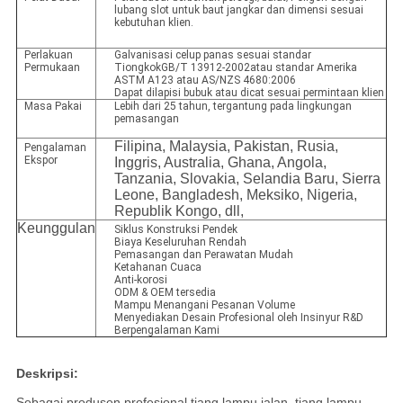
lubang slot untuk baut jangkar dan dimensi sesuai
kebutuhan klien.
Perlakuan
Galvanisasi celup panas sesuai standar
Permukaan
TiongkokGB/T 13912-2002atau standar Amerika
ASTM A123 atau AS/NZS 4680:2006
Dapat dilapisi bubuk atau dicat sesuai permintaan klien
Masa Pakai
Lebih dari 25 tahun, tergantung pada lingkungan
pemasangan
Filipina, Malaysia, Pakistan, Rusia,
Pengalaman
Ekspor
Inggris, Australia, Ghana, Angola,
Tanzania, Slovakia, Selandia Baru, Sierra
Leone, Bangladesh, Meksiko, Nigeria,
Republik Kongo, dll,
Keunggulan
Siklus Konstruksi Pendek
Biaya Keseluruhan Rendah
Pemasangan dan Perawatan Mudah
Ketahanan Cuaca
Anti-korosi
ODM & OEM tersedia
Mampu Menangani Pesanan Volume
Menyediakan Desain Profesional oleh Insinyur R&D
Berpengalaman Kami
Deskripsi:
Sebagai produsen profesional tiang lampu jalan, tiang lampu,