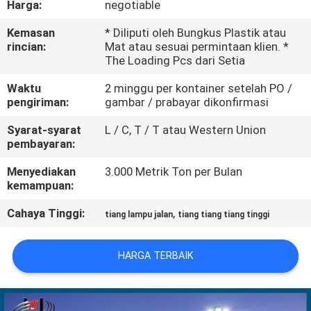
Harga:
negotiable
TUR
Kemasan
* Diliputi oleh Bungkus Plastik atau
rincian:
Mat atau sesuai permintaan klien. *
PABRIK
The Loading Pcs dari Setia
Waktu
2 minggu per kontainer setelah PO /
KONTROL
pengiriman:
gambar / prabayar dikonfirmasi
KUALITAS
Syarat-syarat
L / C, T / T atau Western Union
pembayaran:
HUBUNGI
Menyediakan
3.000 Metrik Ton per Bulan
kemampuan:
KAMI
Cahaya Tinggi:
,
tiang lampu jalan
tiang tiang tiang tinggi
BERITA
HARGA TERBAIK
PERMINTAAN
PENAWARAN