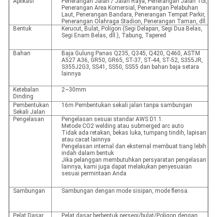
Aplikasi
Penerangan Jalan / Jalan Raya, Penerangan Jalan Tol,
Penerangan Area Komersial, Penerangan Pelabuhan
Laut, Penerangan Bandara, Penerangan Tempat Parkir,
Penerangan Olahraga Stadion, Penerangan Taman, dll.
Bentuk
Kerucut, Bulat, Poligon (Segi Delapan, Segi Dua Belas,
Segi Enam Belas, dll.), Tabung, Tapered
Bahan
Baja Gulung Panas Q235, Q345, Q420, Q460, ASTM
A527 A36, GR50, GR65, ST-37, ST-44, ST-52, S355JR,
S355J2G3, SS41, SS50, SS55 dan bahan baja setara
lainnya
Ketebalan
2~30mm
Dinding
Pembentukan
16m Pembentukan sekali jalan tanpa sambungan
Sekali Jalan
Pengelasan
Pengelasan sesuai standar AWS D1.1.
Metode CO2 welding atau submerged arc auto
Tidak ada retakan, bekas luka, tumpang tindih, lapisan
atau cacat lainnya
Pengelasan internal dan eksternal membuat tiang lebih
indah dalam bentuk
Jika pelanggan membutuhkan persyaratan pengelasan
lainnya, kami juga dapat melakukan penyesuaian
sesuai permintaan Anda
Sambungan
Sambungan dengan mode sisipan, mode flensa.
Pelat Dasar
Pelat dasar berbentuk persegi/bulat/Poligon dengan