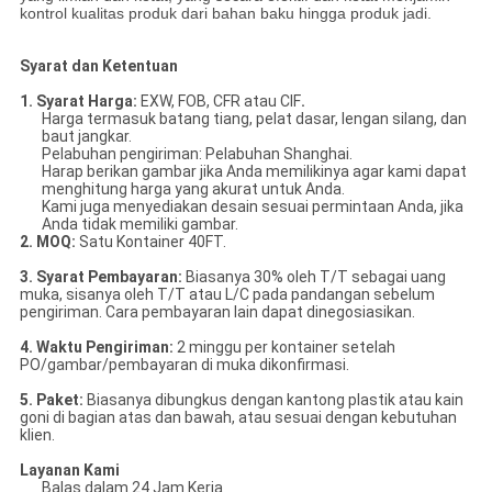
kontrol kualitas produk dari bahan baku hingga produk jadi.
Syarat dan Ketentuan
1. Syarat Harga:
EXW, FOB, CFR atau CIF
.
Harga termasuk batang tiang, pelat dasar, lengan silang, dan
baut jangkar.
Pelabuhan pengiriman: Pelabuhan Shanghai.
Harap berikan gambar jika Anda memilikinya agar kami dapat
menghitung harga yang akurat untuk Anda.
Kami juga menyediakan desain sesuai permintaan Anda, jika
Anda tidak memiliki gambar.
2. MOQ:
Satu Kontainer 40FT.
3. Syarat Pembayaran:
Biasanya 30% oleh T/T sebagai uang
muka, sisanya oleh T/T atau L/C pada pandangan sebelum
pengiriman. Cara pembayaran lain dapat dinegosiasikan.
4. Waktu Pengiriman:
2 minggu per kontainer setelah
PO/gambar/pembayaran di muka dikonfirmasi.
5. Paket:
Biasanya dibungkus dengan kantong plastik atau kain
goni di bagian atas dan bawah, atau sesuai dengan kebutuhan
klien.
Layanan Kami
Balas dalam 24 Jam Kerja