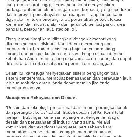
tiang lampu sorot tinggi, perusahaan kami menyediakan
berbagai pilihan untuk pelanggan yang berbeda, yang diperlukan
dalam proyek pencahayaan luar ruangan. Tiang lampu kami
digunakan untuk menerangi area perumahan pribadi, lokasi
komersial dan industri, alun-alun, jalan tol, tempat parkir, area
bandara, pelabuhan laut, stadion, dll.
Tiang lampu tinggi kami dilengkapi dengan aksesori yang
dikemas secara individual. Kami dapat merancang dan
memproduksi berbagai jenis tiang baja lampu sorot tinggi
kerucut dan poligon kustom serta tiang lampu sesuai dengan
kebutuhan Anda. Semua tiang digalvanis celup panas, dan dapat
dilapisi bubuk serta dicat sesuai permintaan pelanggan.
Selain itu, kami juga menyediakan sistem pengangkat dan
sistem pengereman, membuat pemasangan dan perawatan jauh
lebih mudah dan aman. Anda dapat memilih jika Anda
membutuhkannya.
Manajemen Rekayasa dan Desain:
“Desain dan teknologi, profesional dan umum, perangkat lunak
dan perangkat keras” adalah filosofi desain JSHG. Kami telah
menjalin hubungan kerja sama yang erat dengan lembaga
desain dan perusahaan di industri yang sama. Melalui
komunikasi dan eksplorasi yang erat, perusahaan kami
mengadopsi konsep desain canggih, memperkenalkan
perangkat lunak desain kelas satu domestik dan asing, serta