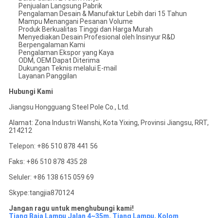
Penjualan Langsung Pabrik
Pengalaman Desain & Manufaktur Lebih dari 15 Tahun
Mampu Menangani Pesanan Volume
Produk Berkualitas Tinggi dan Harga Murah
Menyediakan Desain Profesional oleh Insinyur R&D
Berpengalaman Kami
Pengalaman Ekspor yang Kaya
ODM, OEM Dapat Diterima
Dukungan Teknis melalui E-mail
Layanan Panggilan
Hubungi Kami
Jiangsu Hongguang Steel Pole Co., Ltd.
Alamat: Zona Industri Wanshi, Kota Yixing, Provinsi Jiangsu, RRT,
214212
Telepon: +86 510 878 441 56
Faks: +86 510 878 435 28
Seluler: +86 138 615 059 69
Skype:tangjia870124
Jangan ragu untuk menghubungi kami!
Tiang Baja Lampu Jalan 4~35m, Tiang Lampu, Kolom