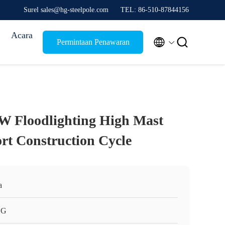
Surel sales@hg-steelpole.com
TEL: 86-510-87844156
Acara


Permintaan Penawaran
W Floodlighting High Mast
ort Construction Cycle
a
HG