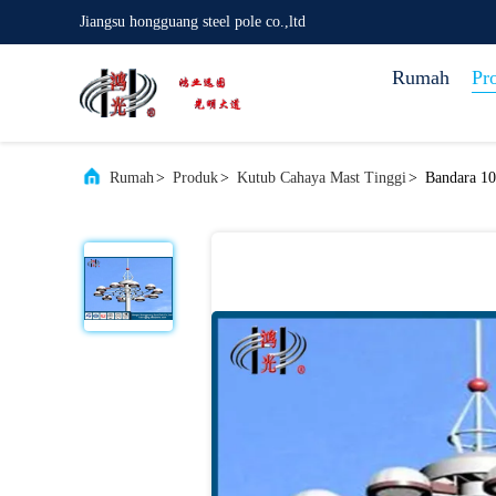
Jiangsu hongguang steel pole co.,ltd
Rumah
Pr
Rumah
>
Produk
>
Kutub Cahaya Mast Tinggi
>
Bandara 10