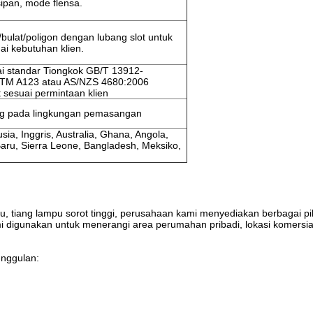
pan, mode flensa.
/bulat/poligon dengan lubang slot untuk
ai kebutuhan klien.
ai standar Tiongkok GB/T 13912-
STM A123 atau AS/NZS 4680:2006
t sesuai permintaan klien
ung pada lingkungan pemasangan
usia, Inggris, Australia, Ghana, Angola,
Baru, Sierra Leone, Bangladesh, Meksiko,
pu, tiang lampu sorot tinggi, perusahaan kami menyediakan berbagai p
igunakan untuk menerangi area perumahan pribadi, lokasi komersial dan
unggulan: