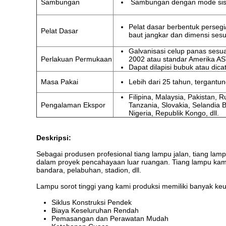
Sambungan
Sambungan dengan mode sisi
Pelat dasar berbentuk persegi
Pelat Dasar
baut jangkar dan dimensi sesu
Galvanisasi celup panas sesu
Perlakuan Permukaan
2002 atau standar Amerika A
Dapat dilapisi bubuk atau dica
Masa Pakai
Lebih dari 25 tahun, tergant
Filipina, Malaysia, Pakistan, R
Pengalaman Ekspor
Tanzania, Slovakia, Selandia 
Nigeria, Republik Kongo, dll.
Deskripsi:
Sebagai produsen profesional tiang lampu jalan, tiang lam
dalam proyek pencahayaan luar ruangan. Tiang lampu kami d
bandara, pelabuhan, stadion, dll.
Lampu sorot tinggi yang kami produksi memiliki banyak ke
Siklus Konstruksi Pendek
Biaya Keseluruhan Rendah
Pemasangan dan Perawatan Mudah