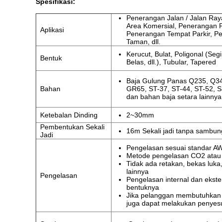
Spesifikasi:
Penerangan Jalan / Jalan Ray
Area Komersial, Penerangan 
Aplikasi
Penerangan Tempat Parkir, P
Taman, dll.
Kerucut, Bulat, Poligonal (Se
Bentuk
Belas, dll.), Tubular, Tapered
Baja Gulung Panas Q235, Q3
Bahan
GR65, ST-37, ST-44, ST-52, 
dan bahan baja setara lainnya
Ketebalan Dinding
2~30mm
Pembentukan Sekali
16m Sekali jadi tanpa sambu
Jadi
Pengelasan sesuai standar A
Metode pengelasan CO2 atau 
Tidak ada retakan, bekas luka,
lainnya
Pengelasan
Pengelasan internal dan ekste
bentuknya
Jika pelanggan membutuhkan 
juga dapat melakukan penyes