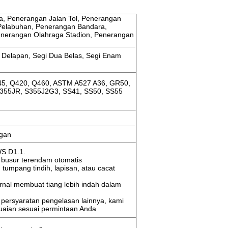
a, Penerangan Jalan Tol, Penerangan
Pelabuhan, Penerangan Bandara,
enerangan Olahraga Stadion, Penerangan
gi Delapan, Segi Dua Belas, Segi Enam
45, Q420, Q460, ASTM A527 A36, GR50,
S355JR, S355J2G3, SS41, SS50, SS55
ngan
WS D1.1.
busur terendam otomatis
 tumpang tindih, lapisan, atau cacat
rnal membuat tiang lebih indah dalam
persyaratan pengelasan lainnya, kami
uaian sesuai permintaan Anda