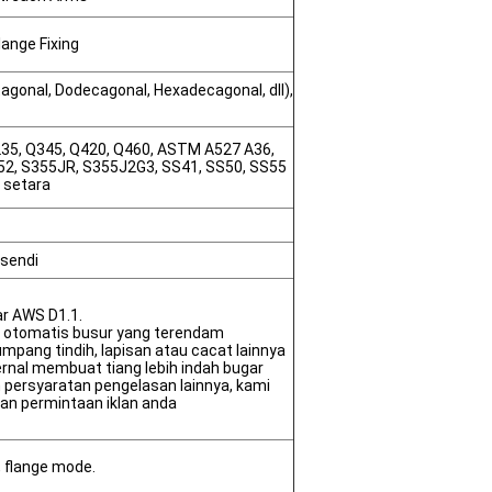
ange Fixing
tagonal, Dodecagonal, Hexadecagonal, dll),
Q235, Q345, Q420, Q460, ASTM A527 A36,
-52, S355JR, S355J2G3, SS41, SS50, SS55
g setara
 sendi
r AWS D1.1.
 otomatis busur yang terendam
umpang tindih, lapisan atau cacat lainnya
ernal membuat tiang lebih indah bugar
persyaratan pengelasan lainnya, kami
an permintaan iklan anda
 flange mode.