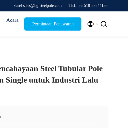
Surel sales@hg-steelpole.com
TEL: 86-510-87844156
Acara


Permintaan Penawaran
encahayaan Steel Tubular Pole
 Single untuk Industri Lalu
a