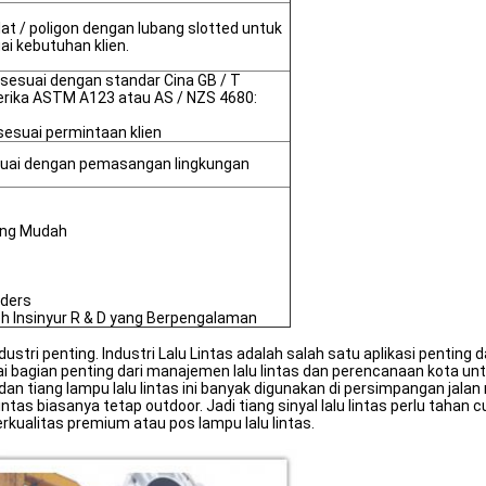
ulat / poligon dengan lubang slotted untuk
i kebutuhan klien.
 sesuai dengan standar Cina GB / T
rika ASTM A123 atau AS / NZS 4680:
 sesuai permintaan klien
sesuai dengan pemasangan lingkungan
ang Mudah
ders
eh Insinyur R & D yang Berpengalaman
stri penting. Industri Lalu Lintas adalah salah satu aplikasi penting da
agai bagian penting dari manajemen lalu lintas dan perencanaan kota u
 dan tiang lampu lalu lintas ini banyak digunakan di persimpangan jalan
lintas biasanya tetap outdoor. Jadi tiang sinyal lalu lintas perlu tahan 
berkualitas premium atau pos lampu lalu lintas.