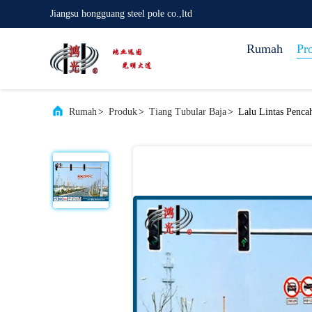
Jiangsu hongguang steel pole co.,ltd
Rumah
Pr
Rumah
>
Produk
>
Tiang Tubular Baja
>
Lalu Lintas Penca