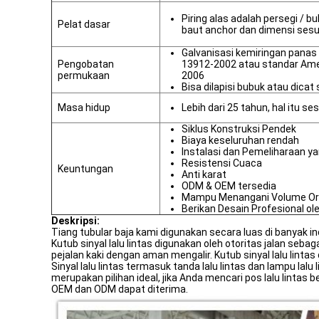
Piring alas adalah persegi / b
Pelat dasar
baut anchor dan dimensi sesua
Galvanisasi kemiringan panas
Pengobatan
13912-2002 atau standar Ame
permukaan
2006
Bisa dilapisi bubuk atau dicat
Masa hidup
Lebih dari 25 tahun, hal itu 
Siklus Konstruksi Pendek
Biaya keseluruhan rendah
Instalasi dan Pemeliharaan y
Resistensi Cuaca
Keuntungan
Anti karat
ODM & OEM tersedia
Mampu Menangani Volume Or
Berikan Desain Profesional ol
Deskripsi:
Tiang tubular baja kami digunakan secara luas di banyak indu
Kutub sinyal lalu lintas digunakan oleh otoritas jalan seb
pejalan kaki dengan aman mengalir. Kutub sinyal lalu lintas
Sinyal lalu lintas termasuk tanda lalu lintas dan lampu lalu 
merupakan pilihan ideal, jika Anda mencari pos lalu lintas 
OEM dan ODM dapat diterima.