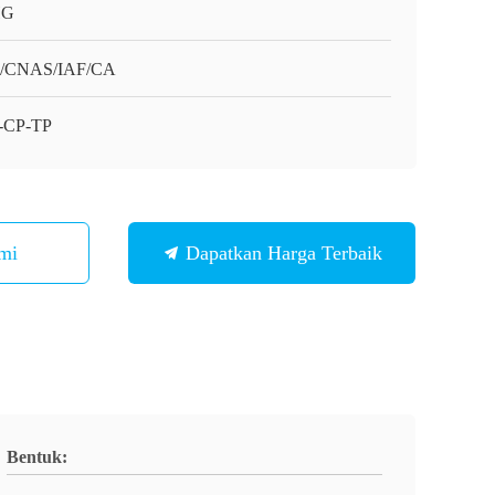
HG
O/CNAS/IAF/CA
-CP-TP
mi
Dapatkan Harga Terbaik
Bentuk: