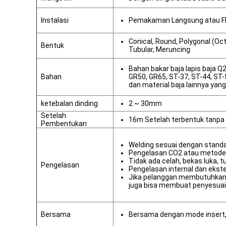
Instalasi
Pemakaman Langsung atau Fl
Conical, Round, Polygonal (Oc
Bentuk
Tubular, Meruncing
Bahan bakar baja lapis baja 
Bahan
GR50, GR65, ST-37, ST-44, ST
dan material baja lainnya yan
ketebalan dinding
2 ~ 30mm
Setelah
16m Setelah terbentuk tanpa
Pembentukan
Welding sesuai dengan standa
Pengelasan CO2 atau metode
Tidak ada celah, bekas luka, t
Pengelasan
Pengelasan internal dan ekst
Jika pelanggan membutuhkan 
juga bisa membuat penyesuai
Bersama
Bersama dengan mode insert,