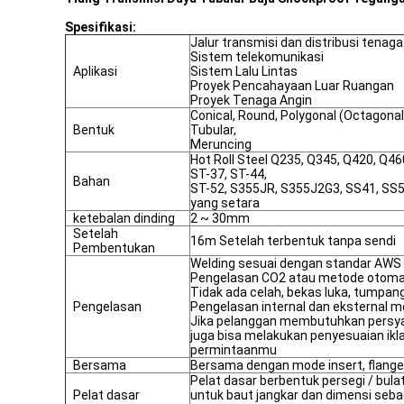
Spesifikasi:
Jalur transmisi dan distribusi tenaga 
Sistem telekomunikasi
Aplikasi
Sistem Lalu Lintas
Proyek Pencahayaan Luar Ruangan
Proyek Tenaga Angin
Conical, Round, Polygonal (Octagonal
Bentuk
Tubular,
Meruncing
Hot Roll Steel Q235, Q345, Q420, Q4
ST-37, ST-44,
Bahan
ST-52, S355JR, S355J2G3, SS41, SS50
yang setara
ketebalan dinding
2 ~ 30mm
Setelah
16m Setelah terbentuk tanpa sendi
Pembentukan
Welding sesuai dengan standar AWS 
Pengelasan CO2 atau metode otoma
Tidak ada celah, bekas luka, tumpang 
Pengelasan
Pengelasan internal dan eksternal m
Jika pelanggan membutuhkan persyar
juga bisa melakukan penyesuaian ikl
permintaanmu
Bersama
Bersama dengan mode insert, flang
Pelat dasar berbentuk persegi / bula
Pelat dasar
untuk baut jangkar dan dimensi seba