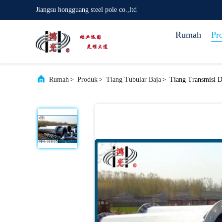
Jiangsu hongguang steel pole co.,ltd
Rumah
Pr
Rumah
>
Produk
>
Tiang Tubular Baja
>
Tiang Transmisi 