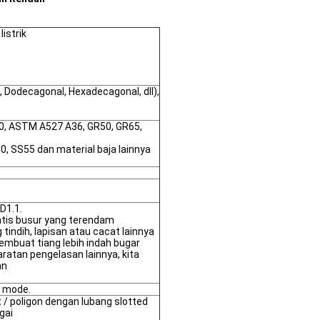
listrik
, Dodecagonal, Hexadecagonal, dll),
60, ASTM A527 A36, GR50, GR65,
, SS55 dan material baja lainnya
D1.1.
tis busur yang terendam
tindih, lapisan atau cacat lainnya
embuat tiang lebih indah bugar
atan pengelasan lainnya, kita
an
e mode.
t / poligon dengan lubang slotted
gai