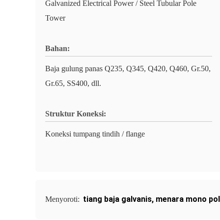
Galvanized Electrical Power / Steel Tubular Pole
Tower
Bahan:
Baja gulung panas Q235, Q345, Q420, Q460, Gr.50,
Gr.65, SS400, dll.
Struktur Koneksi:
Koneksi tumpang tindih / flange
tiang baja galvanis
,
menara mono po
Menyoroti: