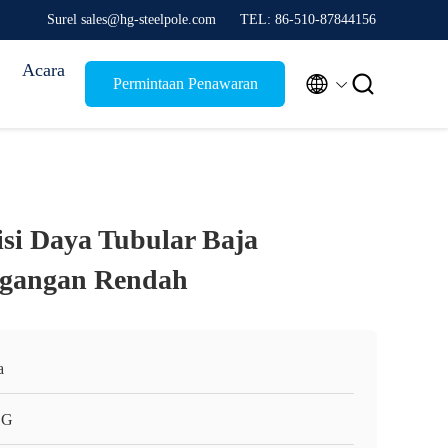
Surel sales@hg-steelpole.com
TEL: 86-510-87844156
Acara


Permintaan Penawaran
si Daya Tubular Baja
egangan Rendah
a
HG