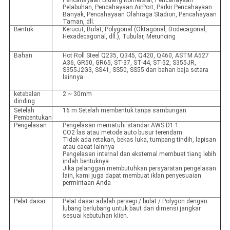
Pencahayaan Bidang Komersial, Pencahayaan
Pelabuhan, Pencahayaan AirPort, Parkir Pencahayaan
Banyak, Pencahayaan Olahraga Stadion, Pencahayaan
Taman, dll.
Bentuk
Kerucut, Bulat, Polygonal (Oktagonal, Dodecagonal,
Hexadecagonal, dll.), Tubular, Meruncing
Bahan
Hot Roll Steel Q235, Q345, Q420, Q460, ASTM A527
A36, GR50, GR65, ST-37, ST-44, ST-52, S355JR,
S355J2G3, SS41, SS50, SS55 dan bahan baja setara
lainnya
ketebalan
2 ~ 30mm
dinding
Setelah
16 m Setelah membentuk tanpa sambungan
Pembentukan
Pengelasan
Pengelasan mematuhi standar AWS D1.1.
CO2 las atau metode auto busur terendam
Tidak ada retakan, bekas luka, tumpang tindih, lapisan
atau cacat lainnya
Pengelasan internal dan eksternal membuat tiang lebih
indah bentuknya
Jika pelanggan membutuhkan persyaratan pengelasan
lain, kami juga dapat membuat iklan penyesuaian
permintaan Anda
Pelat dasar
Pelat dasar adalah persegi / bulat / Polygon dengan
lubang berlubang untuk baut dan dimensi jangkar
sesuai kebutuhan klien.