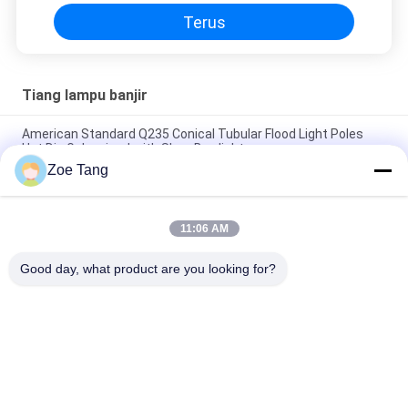
Terus
Tiang lampu banjir
American Standard Q235 Conical Tubular Flood Light Poles
Hot Dip Galvanized with Shoe Box light
Zoe Tang
Bandara Pencahayaan Kutub Lampu Banjir Poligon, Lampu
Industri Post
11:06 AM
H 35m Steel Tubular Parking Lot Light Poles 2mm - 30mm
Tebal
Good day, what product are you looking for?
Bad Request
Semua
Tiang Tubular Baja
Tiang Listrik