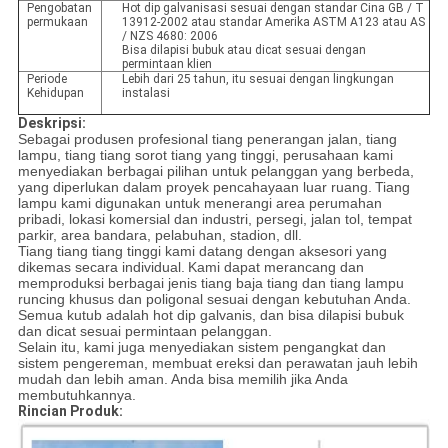
Pengobatan
Hot dip galvanisasi sesuai dengan standar Cina GB / T
permukaan
13912-2002 atau standar Amerika ASTM A123 atau AS
/ NZS 4680: 2006
Bisa dilapisi bubuk atau dicat sesuai dengan
permintaan klien
Periode
Lebih dari 25 tahun, itu sesuai dengan lingkungan
Kehidupan
instalasi
Deskripsi:
Sebagai produsen profesional tiang penerangan jalan, tiang
lampu, tiang tiang sorot tiang yang tinggi, perusahaan kami
menyediakan berbagai pilihan untuk pelanggan yang berbeda,
yang diperlukan dalam proyek pencahayaan luar ruang.
Tiang
lampu kami digunakan untuk menerangi area perumahan
pribadi, lokasi komersial dan industri, persegi, jalan tol, tempat
parkir, area bandara, pelabuhan, stadion, dll.
Tiang tiang tiang tinggi kami datang dengan aksesori yang
dikemas secara individual.
Kami dapat merancang dan
memproduksi berbagai jenis tiang baja tiang dan tiang lampu
runcing khusus dan poligonal sesuai dengan kebutuhan Anda.
Semua kutub adalah hot dip galvanis, dan bisa dilapisi bubuk
dan dicat sesuai permintaan pelanggan.
Selain itu, kami juga menyediakan sistem pengangkat dan
sistem pengereman, membuat ereksi dan perawatan jauh lebih
mudah dan lebih aman.
Anda bisa memilih jika Anda
membutuhkannya.
Rincian Produk: