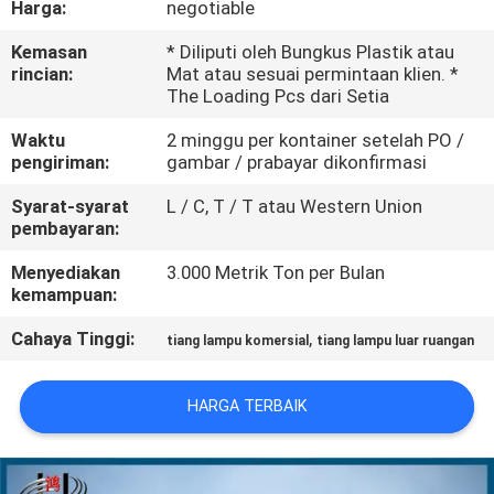
Harga:
negotiable
TUR
Kemasan
* Diliputi oleh Bungkus Plastik atau
rincian:
Mat atau sesuai permintaan klien. *
PABRIK
The Loading Pcs dari Setia
Waktu
2 minggu per kontainer setelah PO /
KONTROL
pengiriman:
gambar / prabayar dikonfirmasi
KUALITAS
Syarat-syarat
L / C, T / T atau Western Union
pembayaran:
HUBUNGI
Menyediakan
3.000 Metrik Ton per Bulan
kemampuan:
KAMI
Cahaya Tinggi:
,
tiang lampu komersial
tiang lampu luar ruangan
BERITA
HARGA TERBAIK
PERMINTAAN
PENAWARAN