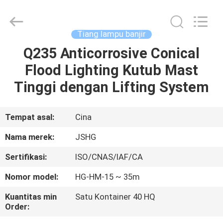
Jiangsu
hongguang
steel
pole
co.,ltd.
Tiang lampu banjir
All
Rights
Reserved.
Q235 Anticorrosive Conical
RUMAH
Flood Lighting Kutub Mast
PRODUK
Tinggi dengan Lifting System
VIDEO
Tempat asal:
Cina
Nama merek:
JSHG
TAMPILAN
Sertifikasi:
ISO/CNAS/IAF/CA
VR
Nomor model:
HG-HM-15 ~ 35m
TENTANG
Kuantitas min
Satu Kontainer 40 HQ
Order:
KAMI