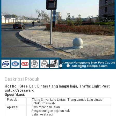
SITEMAP
KEBIJAKAN
PRIBADI
Deskripsi Produk
Hot Roll Steel Lalu Lintas tiang lampu baja, Traffic Light Post
untuk Crosswalk
Spesifikasi:
Produk
Tiang Sinyal Lalu Lintas, Tiang Lampu Lalu Lintas
untuk Crosswalk
Aplikasi
Persimpangan jalan
Penyeberangan pejalan kaki
Jalur kereta api