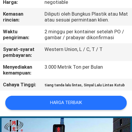
Harga:
negotiable
TUR
Kemasan
Diliputi oleh Bungkus Plastik atau Mat
rincian:
atau sesuai permintaan klien.
PABRIK
Waktu
2 minggu per kontainer setelah PO /
pengiriman:
gambar / prabayar dikonfirmasi
KONTROL
Syarat-syarat
Western Union, L / C, T / T
KUALITAS
pembayaran:
Menyediakan
3.000 Metrik Ton per Bulan
HUBUNGI
kemampuan:
KAMI
Cahaya Tinggi:
,
tiang tanda lalu lintas
Sinyal Lalu Lintas Kutub
BERITA
HARGA TERBAIK
PERMINTAAN
PENAWARAN