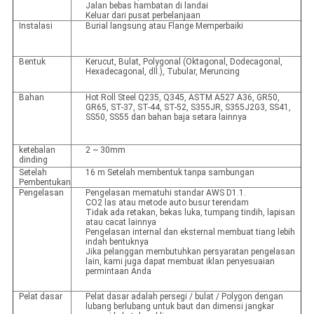
Jalan bebas hambatan di landai
Keluar dari pusat perbelanjaan
Instalasi
Burial langsung atau Flange Memperbaiki
Bentuk
Kerucut, Bulat, Polygonal (Oktagonal, Dodecagonal,
Hexadecagonal, dll.), Tubular, Meruncing
Bahan
Hot Roll Steel Q235, Q345, ASTM A527 A36, GR50,
GR65, ST-37, ST-44, ST-52, S355JR, S355J2G3, SS41,
SS50, SS55 dan bahan baja setara lainnya
ketebalan
2 ~ 30mm
dinding
Setelah
16 m Setelah membentuk tanpa sambungan
Pembentukan
Pengelasan
Pengelasan mematuhi standar AWS D1.1.
CO2 las atau metode auto busur terendam
Tidak ada retakan, bekas luka, tumpang tindih, lapisan
atau cacat lainnya
Pengelasan internal dan eksternal membuat tiang lebih
indah bentuknya
Jika pelanggan membutuhkan persyaratan pengelasan
lain, kami juga dapat membuat iklan penyesuaian
permintaan Anda
Pelat dasar
Pelat dasar adalah persegi / bulat / Polygon dengan
lubang berlubang untuk baut dan dimensi jangkar