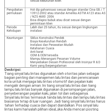
sesuai kebutuhan klien.
Pengobatan
Hot dip galvanisasi sesuai dengan standar Cina GB / T
permukaan
13912-2002 atau standar Amerika ASTM A123 atau AS
/ NZS 4680: 2006
Bisa dilapisi bubuk atau dicat sesuai dengan
permintaan klien
Periode
Lebih dari 25 tahun, itu sesuai dengan lingkungan
Kehidupan
instalasi
Keuntungan
Siklus Konstruksi Pendek
Biaya Keseluruhan Rendah
Instalasi dan Perawatan Mudah
Ketahanan Cuaca
Anti karat
ODM & OEM tersedia
Mampu Menangani Pesanan Volume
Menyediakan Desain Profesional oleh Insinyur R & D
Kami yang Berpengalaman
Deskripsi:
Tiang sinyal lalu lintas digunakan oleh otoritas jalan sebagai
bagian penting dari manajemen lalu lintas dan perencanaan
kota untuk menjaga lalu lintas otomotif dan pejalan kaki
mengalir dengan aman. Ini tiang sinyal lalu lintas dan tiang
lampu lalu lintas banyak digunakan di persimpangan jalan,
penyeberangan pejalan kaki, jalan tol dan sebagainya.
Sinyal lalu lintas termasuk tanda lalu lintas dan lampu lalu lintas
biasanya tetap di luar ruangan. Jadi tiang sinyal lalu lintas harus
tahan terhadap cuaca dan dapat diandalkan. Pos sinyal lalu
lintas kami hanyalah pilihan ideal, jika Anda mencari posting