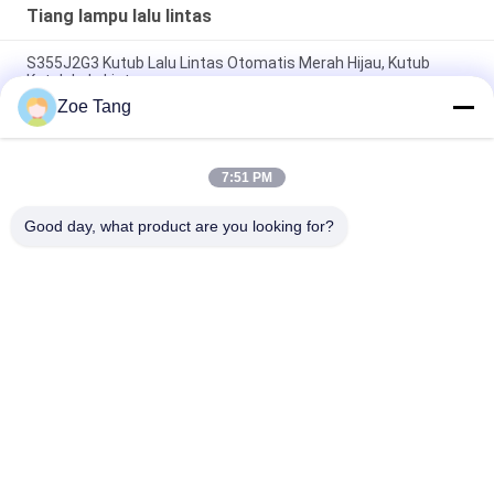
Tiang lampu lalu lintas
S355J2G3 Kutub Lalu Lintas Otomatis Merah Hijau, Kutub
Kutub Lalu Lintas
Zoe Tang
Lalu Lintas Industri Bubuk Berlapis Kutub Terang Lalu Lintas
dengan Single Arm
7:51 PM
Cuaca Resistance Oktagonal Traffic Sinyal Pole Hot Dip
Galvanization
Good day, what product are you looking for?
Bad Request
Semua
Tiang Tubular Baja
Tiang Listrik
Tiang Transmisi 
Tiang Baja Galvanis
Listrik
Struktur Baja 
Tiang Listrik Baja
Substation