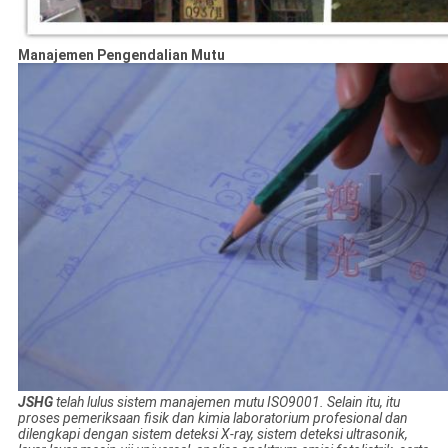
Manajemen Pengendalian Mutu
JSHG
telah lulus sistem manajemen mutu ISO9001.
Selain itu, itu
proses pemeriksaan fisik dan kimia laboratorium profesional dan
dilengkapi dengan sistem deteksi X-ray, sistem deteksi ultrasonik,