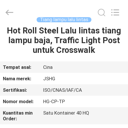
Jiangsu
hongguang
steel
pole
co.,ltd.
Tiang lampu lalu lintas
All
Rights
Reserved.
Hot Roll Steel Lalu lintas tiang
RUMAH
lampu baja, Traffic Light Post
PRODUK
untuk Crosswalk
VIDEO
Tempat asal:
Cina
Nama merek:
JSHG
TAMPILAN
Sertifikasi:
ISO/CNAS/IAF/CA
VR
Nomor model:
HG-CP-TP
TENTANG
Kuantitas min
Satu Kontainer 40 HQ
Order:
KAMI