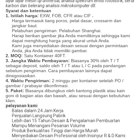
layar layar mesin uji universal, analisa spektrum emisi fotolistrik, serta
karbon dan belerang analisis mikrokomputer dll.
Syarat dan ketentuan
1. Istilah harga:
EXW, FOB, CFR atau CIF
.
Harga termasuk tiang poros, pelat dasar, crossarm dan
jangkar baut.
Pelabuhan pengiriman: Pelabuhan Shanghai.
Harap berikan gambar jika Anda memilikinya sehingga kami
dapat menghitung harga yang akurat untuk Anda.
Kami juga menyediakan desain sesuai dengan permintaan
Anda, jika Anda tidak memiliki gambar.
2. MOQ:
Satu Kontainer 40FT.
3. Jangka Waktu Pembayaran:
Biasanya 30% oleh T / T
sebagai deposit, saldo oleh T / T atau L / C pada pandangan
sebelum pengiriman.
Cara pembayaran lainnya dapat
dinegosiasikan.
4. Waktu Pengiriman:
2 minggu per kontainer setelah PO /
gambar / prabayar dikonfirmasi.
5. Paket:
Biasanya dibungkus oleh kantong plastik atau kain
goni di bagian atas dan bawah, atau sesuai dengan kebutuhan
klien.
pelayanan kami
Balas dalam 24 Jam Kerja
Penjualan Langsung Pabrik
Lebih dari 15 Tahun Desain & Pengalaman Pembuatan
Mampu Menangani Pesanan Volume
Produk Berkualitas Tinggi dan Harga Murah
Menyediakan Desain Profesional oleh Insinyur R & D Kami