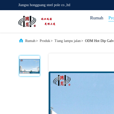
Jiangsu hongguang steel pole co.,ltd
Rumah
Pr
Rumah
>
Produk
>
Tiang lampu jalan
>
ODM Hot Dip Galvan