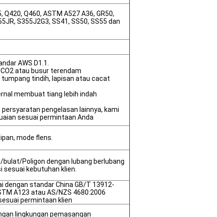
5, Q420, Q460, ASTM A527 A36, GR50,
355JR, S355J2G3, SS41, SS50, SS55 dan
andar AWS D1.1.
 CO2 atau busur terendam
, tumpang tindih, lapisan atau cacat
ernal membuat tiang lebih indah
persyaratan pengelasan lainnya, kami
uaian sesuai permintaan Anda
pan, mode flens.
i/bulat/Poligon dengan lubang berlubang
 sesuai kebutuhan klien.
ai dengan standar China GB/T 13912-
ASTM A123 atau AS/NZS 4680:2006
 sesuai permintaan klien
dengan lingkungan pemasangan