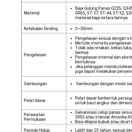
Baja Gulung Panas Q235, Q34
Material
GR65, ST-37, ST-44, ST-52, S
material baja setara lainnya
Ketebalan Dinding
2~30mm
Pengelasan sesuai dengan st
Metode otomatis pengelasan
Tidak ada retakan, bekas luka
lainnya
Pengelasan
Pengelasan internal dan ekst
bentuknya
Jika pelanggan membutuhkan 
juga dapat melakukan penyes
Sambungan
Sambungan dengan mode sisi
Pelat dasar berbentuk perseg
Pelat dasar
untuk baut angkur dan dimensi
Galvanisasi celup panas sesu
Perawatan
2002 atau standar Amerika 
Permukaan
Bisa dilapisi bubuk atau dicat
Periode Hidup
Lebih dari 25 tahun, sesuai 