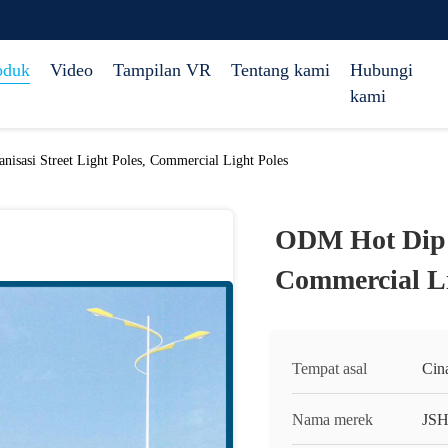
oduk
Video
Tampilan VR
Tentang kami
Hubungi
kami
isasi Street Light Poles, Commercial Light Poles
ODM Hot Dip G
Commercial Li
Tempat asal
Cin
Nama merek
JS