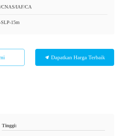
O/CNAS/IAF/CA
-SLP-15m
mi
Dapatkan Harga Terbaik
Tinggi: