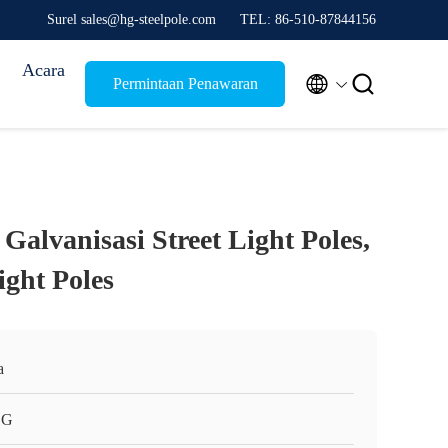
Surel sales@hg-steelpole.com
TEL: 86-510-87844156
Acara


Permintaan Penawaran
alvanisasi Street Light Poles,
ght Poles
a
HG