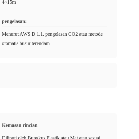
4~15m
pengelasan:
Menurut AWS D 1.1, pengelasan CO2 atau metode
otomatis busur terendam
Kemasan rincian
Diliputi oleh Bungkus Plastik atau Mat atau sesuai