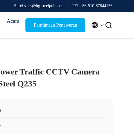
Surel sales@hg-steelpole.com
TEL: 86-510-87844156
Acara


Permintaan Penawaran
 Power Traffic CCTV Camera
Steel Q235
a
HG