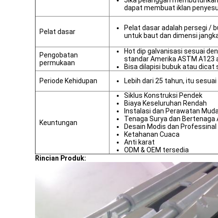
Jika pelanggan membutuhkan p
dapat membuat iklan penyes
Pelat dasar adalah persegi / 
Pelat dasar
untuk baut dan dimensi jangka
Hot dip galvanisasi sesuai de
Pengobatan
standar Amerika ASTM A123 a
permukaan
Bisa dilapisi bubuk atau dica
Periode Kehidupan
Lebih dari 25 tahun, itu sesua
Siklus Konstruksi Pendek
Biaya Keseluruhan Rendah
Instalasi dan Perawatan Mud
Tenaga Surya dan Bertenaga 
Keuntungan
Desain Modis dan Professinal
Ketahanan Cuaca
Anti karat
ODM & OEM tersedia
Rincian Produk: