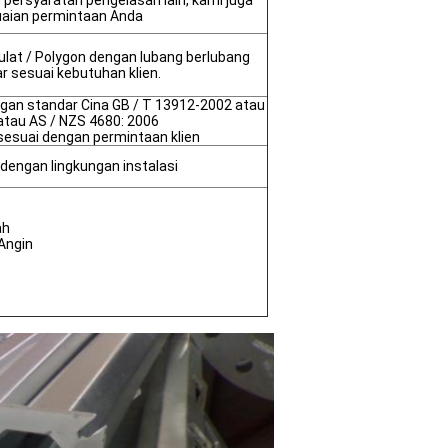
ersyaratan pengelasan lain, kami juga
uaian permintaan Anda
bulat / Polygon dengan lubang berlubang
r sesuai kebutuhan klien.
ngan standar Cina GB / T 13912-2002 atau
tau AS / NZS 4680: 2006
t sesuai dengan permintaan klien
i dengan lingkungan instalasi
ah
Angin