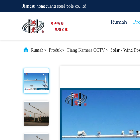
Jiangsu hongguang steel pole co.,ltd
Rumah
Pr
Rumah
>
Produk
>
Tiang Kamera CCTV
>
Solar / Wind Po