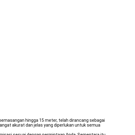
pemasangan hingga 15 meter, telah dirancang sebagai
sangat akurat dan jelas yang diperlukan untuk semua
tomisasi sesuai dengan permintaan Anda. Sementara itu,