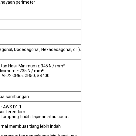
ahayaan perimeter
a
agonal, Dodecagonal, Hexadecagonal, dll.),
atan Hasil Minimum ≥ 345 N / mm²
Minimum ≥ 235 N / mm²
TM A572 GR65, GR50, SS400
npa sambungan
r AWS D1.1.
sur terendam
, tumpang tindih, lapisan atau cacat
ernal membuat tiang lebih indah