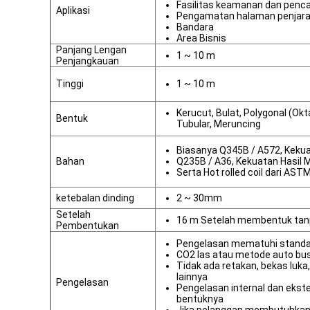
Fasilitas keamanan dan penc
Aplikasi
Pengamatan halaman penjar
Bandara
Area Bisnis
Panjang Lengan
1 ~ 10 m
Penjangkauan
Tinggi
1 ~ 10 m
Kerucut, Bulat, Polygonal (Okt
Bentuk
Tubular, Meruncing
Biasanya Q345B / A572, Keku
Bahan
Q235B / A36, Kekuatan Hasil 
Serta Hot rolled coil dari AS
ketebalan dinding
2 ~ 30mm
Setelah
16 m Setelah membentuk ta
Pembentukan
Pengelasan mematuhi standa
CO2 las atau metode auto bu
Tidak ada retakan, bekas luka
lainnya
Pengelasan
Pengelasan internal dan ekst
bentuknya