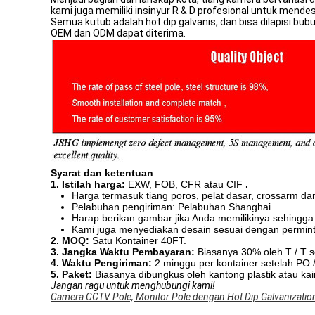
kami juga memiliki insinyur R & D profesional untuk mende
Semua kutub adalah hot dip galvanis, dan bisa dilapisi bu
OEM dan ODM dapat diterima.
Syarat dan ketentuan
1. Istilah harga:
EXW, FOB, CFR atau CIF
.
Harga termasuk tiang poros, pelat dasar, crossarm dan
Pelabuhan pengiriman: Pelabuhan Shanghai.
Harap berikan gambar jika Anda memilikinya sehingga
Kami juga menyediakan desain sesuai dengan perminta
2. MOQ:
Satu Kontainer 40FT.
3. Jangka Waktu Pembayaran:
Biasanya 30% oleh T / T s
4. Waktu Pengiriman:
2 minggu per kontainer setelah PO /
5. Paket:
Biasanya dibungkus oleh kantong plastik atau kai
Jangan ragu untuk menghubungi kami!
Camera CCTV Pole, Monitor Pole dengan Hot Dip Galvanizatio