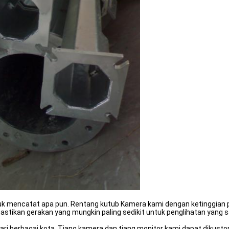
tuk mencatat apa pun. Rentang kutub Kamera kami dengan ketinggian 
astikan gerakan yang mungkin paling sedikit untuk penglihatan yang 
 dari berbagai kota. Tiang kamera dan tiang monitor kami dapat dikus