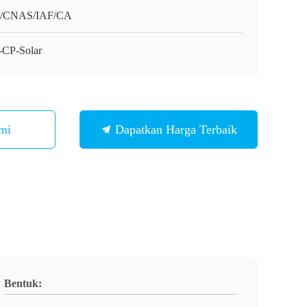
O/CNAS/IAF/CA
CP-Solar
mi
Dapatkan Harga Terbaik
Bentuk: