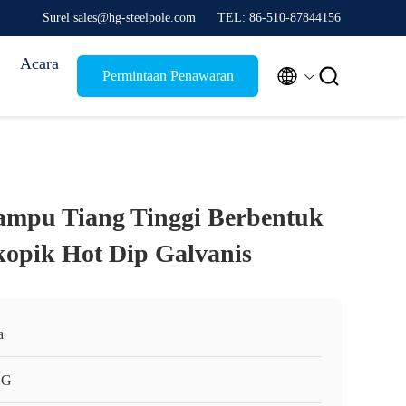
Surel sales@hg-steelpole.com
TEL: 86-510-87844156
Acara


Permintaan Penawaran
ampu Tiang Tinggi Berbentuk
kopik Hot Dip Galvanis
a
HG