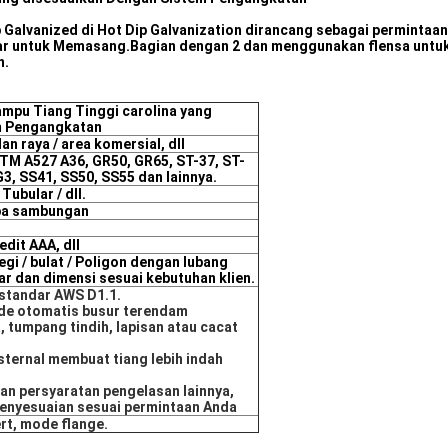
p Galvanized di Hot Dip Galvanization dirancang sebagai permintaa
ar untuk Memasang.Bagian dengan 2 dan menggunakan flensa untuk
n.
ampu Tiang Tinggi carolina yang
m Pengangkatan
lan raya / area komersial, dll
TM A527 A36, GR50, GR65, ST-37, ST-
3, SS41, SS50, SS55 dan lainnya.
 Tubular / dll.
npa sambungan
dit AAA, dll
gi / bulat / Poligon dengan lubang
ar dan dimensi sesuai kebutuhan klien.
standar AWS D1.1.
de otomatis busur terendam
, tumpang tindih, lapisan atau cacat
sternal membuat tiang lebih indah
n persyaratan pengelasan lainnya,
enyesuaian sesuai permintaan Anda
t, mode flange.