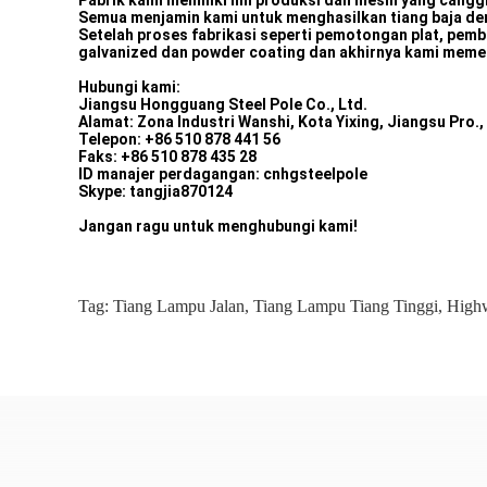
Pabrik kami memiliki lini produksi dan mesin yang canggih
Semua menjamin kami untuk menghasilkan tiang baja den
Setelah proses fabrikasi seperti pemotongan plat, pem
galvanized dan powder coating dan akhirnya kami memer
Hubungi kami:
Jiangsu Hongguang Steel Pole Co., Ltd.
Alamat: Zona Industri Wanshi, Kota Yixing, Jiangsu Pro.
Telepon: +86 510 878 441 56
Faks: +86 510 878 435 28
ID manajer perdagangan: cnhgsteelpole
Skype: tangjia870124
Jangan ragu untuk menghubungi kami!
Tag:
Tiang Lampu Jalan
,
Tiang Lampu Tiang Tinggi
,
Highw