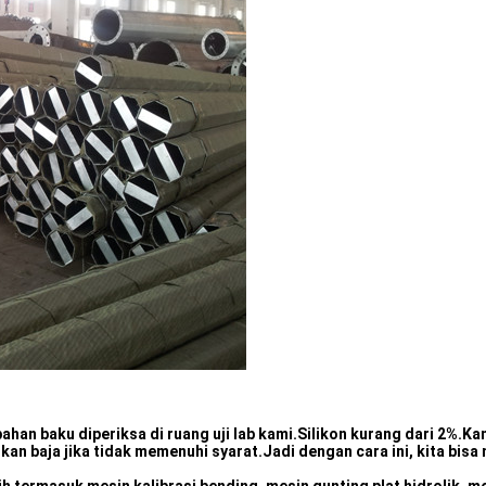
han baku diperiksa di ruang uji lab kami.Silikon kurang dari 2%.Ka
baja jika tidak memenuhi syarat.Jadi dengan cara ini, kita bisa m