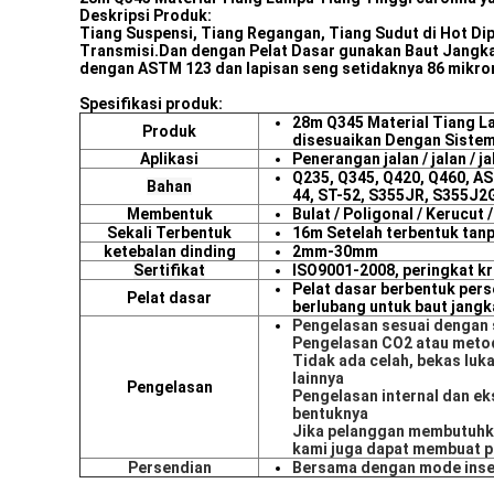
Deskripsi Produk:
Tiang Suspensi, Tiang Regangan, Tiang Sudut di Hot Di
Transmisi.Dan dengan Pelat Dasar gunakan Baut Jangk
dengan ASTM 123 dan lapisan seng setidaknya 86 mikro
Spesifikasi produk:
28m Q345 Material Tiang L
Produk
disesuaikan Dengan Siste
Aplikasi
Penerangan jalan / jalan / ja
Q235, Q345, Q420, Q460, AS
Bahan
44, ST-52, S355JR, S355J2G
Membentuk
Bulat / Poligonal / Kerucut /
Sekali Terbentuk
16m Setelah terbentuk ta
ketebalan dinding
2mm-30mm
Sertifikat
ISO9001-2008, peringkat kre
Pelat dasar berbentuk perse
Pelat dasar
berlubang untuk baut jangk
Pengelasan sesuai dengan 
Pengelasan CO2 atau meto
Tidak ada celah, bekas luka
lainnya
Pengelasan
Pengelasan internal dan ek
bentuknya
Jika pelanggan membutuhka
kami juga dapat membuat p
Persendian
Bersama dengan mode inser