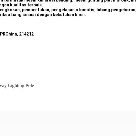
 termasuk mesin kalibrasi bending, mesin gunting plat hidrolik, mesi
gan kualitas terbaik.
bengkokan, pembentukan, pengelasan otomatis, lubang pengeboran,
iksa tiang sesuai dengan kebutuhan klien.
, PRChina, 214212
ay Lighting Pole