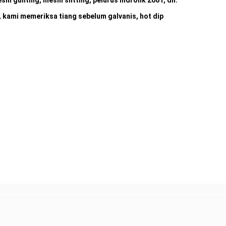
n gunting, mesin slitting, pelurus hidrolik 208T, dll.
 kami memeriksa tiang sebelum galvanis, hot dip