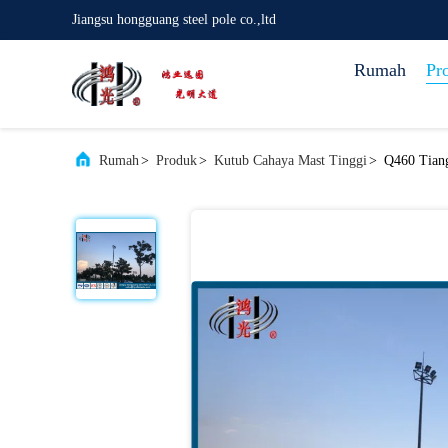
Jiangsu hongguang steel pole co.,ltd
Rumah
Pr
Rumah
>
Produk
>
Kutub Cahaya Mast Tinggi
>
Q460 Tiang