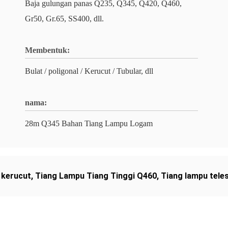
Baja gulungan panas Q235, Q345, Q420, Q460,
Gr50, Gr.65, SS400, dll.
Membentuk:
Bulat / poligonal / Kerucut / Tubular, dll
nama:
28m Q345 Bahan Tiang Lampu Logam
 kerucut
,
Tiang Lampu Tiang Tinggi Q460
,
Tiang lampu teles