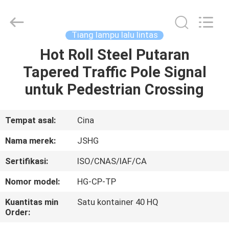
Jiangsu
hongguang
steel
pole
co.,ltd.
Tiang lampu lalu lintas
All
Rights
Reserved.
Hot Roll Steel Putaran
RUMAH
Tapered Traffic Pole Signal
PRODUK
untuk Pedestrian Crossing
VIDEO
Tempat asal:
Cina
Nama merek:
JSHG
TAMPILAN
Sertifikasi:
ISO/CNAS/IAF/CA
VR
Nomor model:
HG-CP-TP
TENTANG
Kuantitas min
Satu kontainer 40 HQ
Order:
KAMI