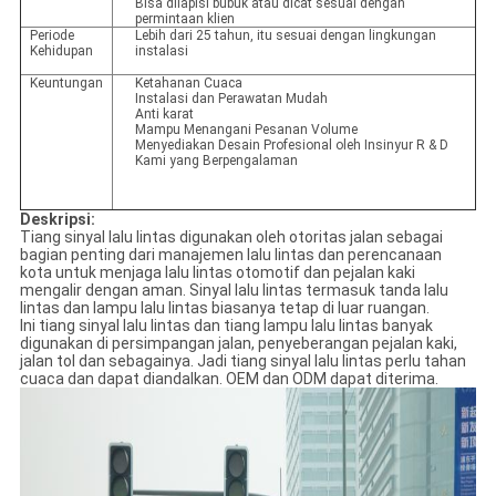
Bisa dilapisi bubuk atau dicat sesuai dengan
permintaan klien
Periode
Lebih dari 25 tahun, itu sesuai dengan lingkungan
Kehidupan
instalasi
Keuntungan
Ketahanan Cuaca
Instalasi dan Perawatan Mudah
Anti karat
Mampu Menangani Pesanan Volume
Menyediakan Desain Profesional oleh Insinyur R & D
Kami yang Berpengalaman
Deskripsi:
Tiang sinyal lalu lintas digunakan oleh otoritas jalan sebagai
bagian penting dari manajemen lalu lintas dan perencanaan
kota untuk menjaga lalu lintas otomotif dan pejalan kaki
mengalir dengan aman. Sinyal lalu lintas termasuk tanda lalu
lintas dan lampu lalu lintas biasanya tetap di luar ruangan.
Ini tiang sinyal lalu lintas dan tiang lampu lalu lintas banyak
digunakan di persimpangan jalan, penyeberangan pejalan kaki,
jalan tol dan sebagainya. Jadi tiang sinyal lalu lintas perlu tahan
cuaca dan dapat diandalkan. OEM dan ODM dapat diterima.