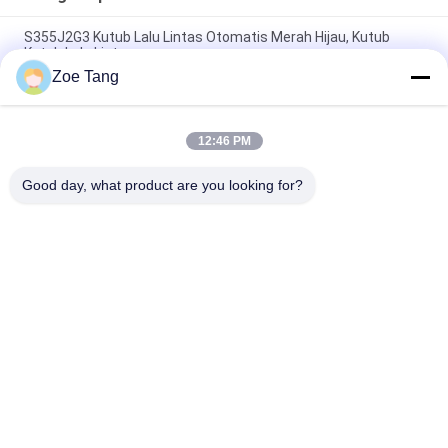
S355J2G3 Kutub Lalu Lintas Otomatis Merah Hijau, Kutub
Kutub Lalu Lintas
Zoe Tang
Lalu Lintas Industri Bubuk Berlapis Kutub Terang Lalu Lintas
dengan Single Arm
12:46 PM
Cuaca Resistance Oktagonal Traffic Sinyal Pole Hot Dip
Galvanization
Good day, what product are you looking for?
Bad Request
Semua
Tiang Tubular Baja
Tiang Listrik
Tiang Transmisi 
Tiang Baja Galvanis
Listrik
Struktur Baja 
Tiang Listrik Baja
Substation