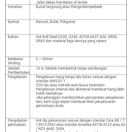
Jalan bebas hambatan di landai
Instalasi
Burial langsung atau Flange Memperbaiki
Bentuk
Kerucut, Bulat, Poligonal
Bahan
Hot Roll Steel Q235, Q345, ASTM A527 A36, GR50,
GR65 dan material baja lainnya yang setara
ketebalan
2 ~ 30mm
dinding
Setelah
16 m Setelah membentuk tanpa sambungan
Pembentukan
Pengelasan
Pengelasan tiang lampu lalu lintas sesuai dengan
standar AWS D1.1.
CO2 las atau metode auto busur terendam
Pengelasan internal dan eksternal membuat tiang lebih
indah bentuknya
Jika pelanggan membutuhkan persyaratan pengelasan
lain, kami juga dapat membuat iklan penyesuaian
permintaan Anda
Pengobatan
Hot dip galvanisasi sesuai dengan standar Cina GB / T
permukaan
13912-2002 atau standar Amerika ASTM A123 atau AS
/ NZS 4680: 2006