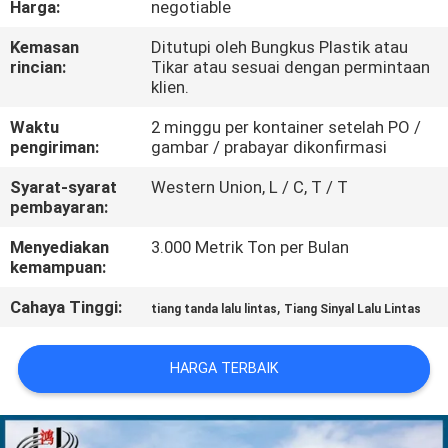
Harga:
negotiable
TUR
Kemasan
Ditutupi oleh Bungkus Plastik atau
rincian:
Tikar atau sesuai dengan permintaan
PABRIK
klien.
Waktu
2 minggu per kontainer setelah PO /
KONTROL
pengiriman:
gambar / prabayar dikonfirmasi
KUALITAS
Syarat-syarat
Western Union, L / C, T / T
pembayaran:
HUBUNGI
Menyediakan
3.000 Metrik Ton per Bulan
kemampuan:
KAMI
Cahaya Tinggi:
,
tiang tanda lalu lintas
Tiang Sinyal Lalu Lintas
BERITA
HARGA TERBAIK
PERMINTAAN
PENAWARAN