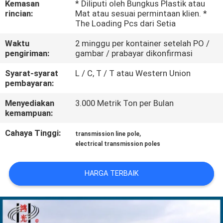
Kemasan
* Diliputi oleh Bungkus Plastik atau
rincian:
Mat atau sesuai permintaan klien. *
TUR
The Loading Pcs dari Setia
PABRIK
Waktu
2 minggu per kontainer setelah PO /
pengiriman:
gambar / prabayar dikonfirmasi
KONTROL
Syarat-syarat
L / C, T / T atau Western Union
pembayaran:
KUALITAS
Menyediakan
3.000 Metrik Ton per Bulan
kemampuan:
HUBUNGI
Cahaya Tinggi:
,
KAMI
transmission line pole
electrical transmission poles
BERITA
HARGA TERBAIK
PERMINTAAN
PENAWARAN