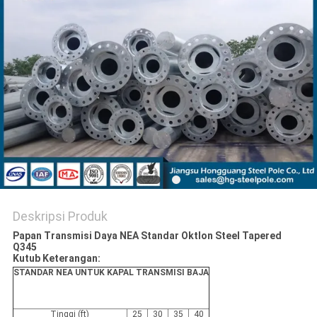
SITEMAP
KEBIJAKAN
PRIBADI
Deskripsi Produk
Papan Transmisi Daya NEA Standar Oktlon Steel Tapered
Q345
Kutub Keterangan:
STANDAR NEA UNTUK KAPAL TRANSMISI BAJA
Tinggi (ft)
25
30
35
40