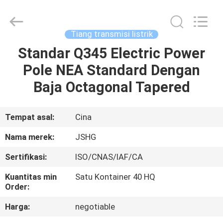
Jiangsu
hongguang
steel
pole
co.,ltd.
Tiang transmisi listrik
All
Rights
Reserved.
Standar Q345 Electric Power
RUMAH
Pole NEA Standard Dengan
PRODUK
Baja Octagonal Tapered
VIDEO
Tempat asal:
Cina
Nama merek:
JSHG
TAMPILAN
Sertifikasi:
ISO/CNAS/IAF/CA
VR
Kuantitas min
Satu Kontainer 40 HQ
Order:
TENTANG
Harga:
negotiable
KAMI