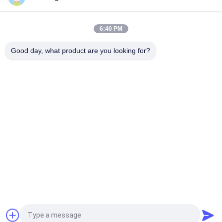
Tiang Transmisi Daya Tubular Bentuk Baja Poligonal Dengan
Lukisan Kustom
6:40 PM
Tiang Transmisi Daya 15kv Tiang Layanan Listrik Galvanis
Umur Panjang
Good day, what product are you looking for?
Bad Request
Semua
Tiang Tubular Baja
Tiang Listrik
Tiang Transmisi 
Tiang Baja Galvanis
Listrik
Struktur Baja 
Tiang Listrik Baja
Substation
Menara 
Tiang Baja Utilitas
Telekomunikasi
Quote request suatu