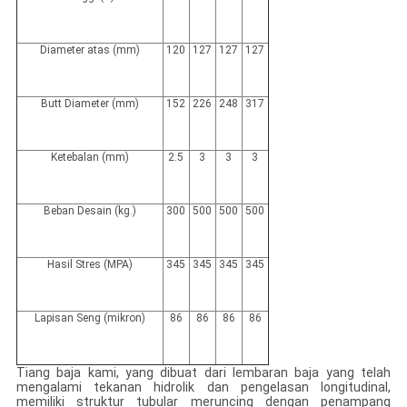
Diameter atas (mm)
120
127
127
127
Butt Diameter (mm)
152
226
248
317
Ketebalan (mm)
2.5
3
3
3
Beban Desain (kg.)
300
500
500
500
Hasil Stres (MPA)
345
345
345
345
Lapisan Seng (mikron)
86
86
86
86
Tiang baja kami, yang dibuat dari lembaran baja yang telah
mengalami tekanan hidrolik dan pengelasan longitudinal,
memiliki struktur tubular meruncing dengan penampang