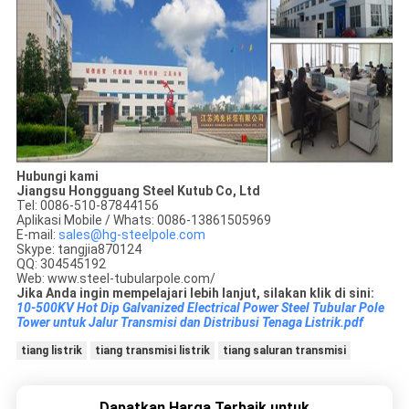
Hubungi kami
Jiangsu Hongguang Steel Kutub Co, Ltd
Tel: 0086-510-87844156
Aplikasi Mobile / Whats: 0086-13861505969
E-mail:
sales@hg-steelpole.com
Skype: tangjia870124
QQ: 304545192
Web: www.steel-tubularpole.com/
Jika Anda ingin mempelajari lebih lanjut, silakan klik di sini:
10-500KV Hot Dip Galvanized Electrical Power Steel Tubular Pole
Tower untuk Jalur Transmisi dan Distribusi Tenaga Listrik.pdf
tiang listrik
tiang transmisi listrik
tiang saluran transmisi
Dapatkan Harga Terbaik untuk