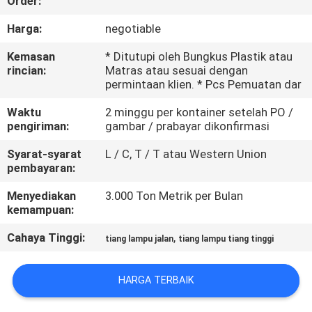
Order:
TUR
Harga:
negotiable
PABRIK
Kemasan
* Ditutupi oleh Bungkus Plastik atau
rincian:
Matras atau sesuai dengan
permintaan klien. * Pcs Pemuatan dar
KONTROL
Waktu
2 minggu per kontainer setelah PO /
KUALITAS
pengiriman:
gambar / prabayar dikonfirmasi
Syarat-syarat
L / C, T / T atau Western Union
HUBUNGI
pembayaran:
KAMI
Menyediakan
3.000 Ton Metrik per Bulan
kemampuan:
BERITA
Cahaya Tinggi:
,
tiang lampu jalan
tiang lampu tiang tinggi
PERMINTAAN
HARGA TERBAIK
PENAWARAN